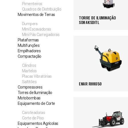
Pimenteiros
Quadros de Distribuição
Movimentos de Terras
TORRE DE ILUMINAÇÃO
SDK4KSDITL
Dumpers
Mini Escavadoras
Mini Pás Carregadoras
Plataformas
Multifunções
Empilhadores
Compactação
Cilindros
Martelos
Placas Vibratórias
Saltitões
ENAR RHK650
Compressores
Torres de Iluminação
Motobombas
Equipamento de Corte
Caroteadoras
Corte de Piso
Equipamentos Agrícolas