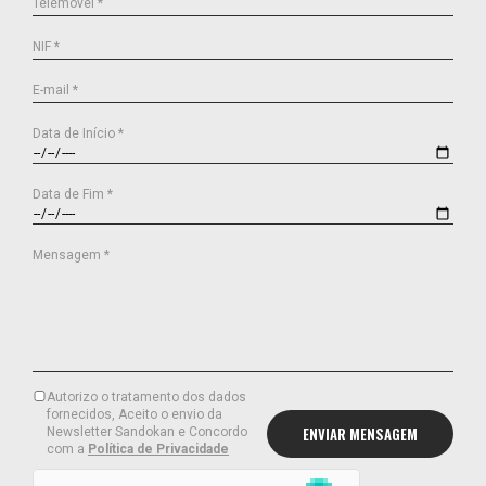
Telemóvel *
NIF *
E-mail *
Data de Início *
Data de Fim *
Mensagem *
Autorizo o tratamento dos dados
fornecidos, Aceito o envio da
Newsletter Sandokan e Concordo
com a
Política de Privacidade