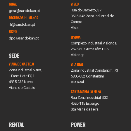
GERAL
VISEU
Rua do Barbeito, 37
geral@sandokan.pt
3515-342 Zona Industrial de
RECURSOS HUMANOS
Campo
rh@sandokan.pt
Viseu
RGPD
LISBOA
dpo@sandokan.pt
Complexo Industrial Vialonga,
2625-607 Armazém D16
SEDE
Vialonga
VIANA DO CASTELO
VILA REAL
Zona Industrial Neiva,
Zona Industrial Constantim, 73
II Fase, Lote EQ1
5800-082 Constantim
4935-232 Neiva
Vila Real
Viana do Castelo
SANTA MARIA DA FEIRA
Rua Zona Industrial, 532
4520-115 Espargo
Sta Maria da Feira
RENTAL
POWER