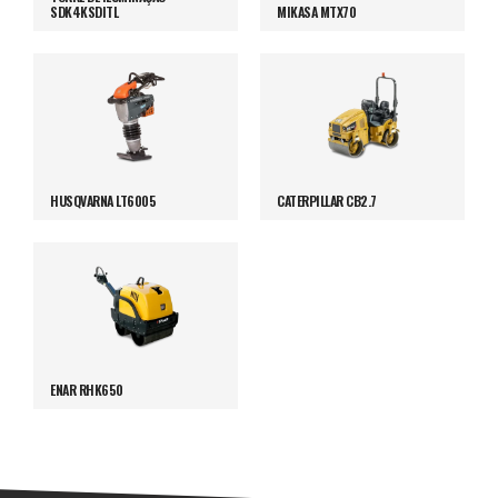
SDK4KSDITL
MIKASA MTX70
HUSQVARNA LT6005
CATERPILLAR CB2.7
ENAR RHK650