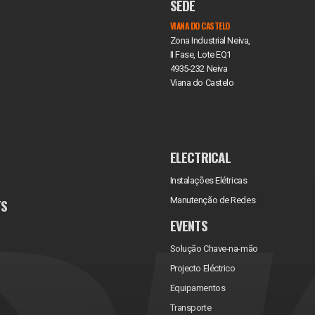
SEDE
VIANA DO CASTELO
Zona Industrial Neiva,
II Fase, Lote EQ1
4935-232 Neiva
Viana do Castelo
ELECTRICAL
Instalações Elétricas
Manutenção de Redes
TS
EVENTS
Solução Chave-na-mão
Projecto Eléctrico
Equipamentos
Transporte