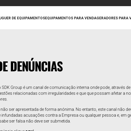
UGUER DE EQUIPAMENTOS
EQUIPAMENTOS PARA VENDA
GERADORES PARA 
DE DENÚNCIAS
o SDK Group é um canal de comunicação interna onde pode, através de 
uestões relacionadas com irregularidades e que que possam afetar a n
res.
 não ser apresentada de forma anónima. No entanto, este canal não de
e infundadas acusações contra a Empresa ou qualquer pessoa e, em ge
abe ser falsa não deve ser submetida.