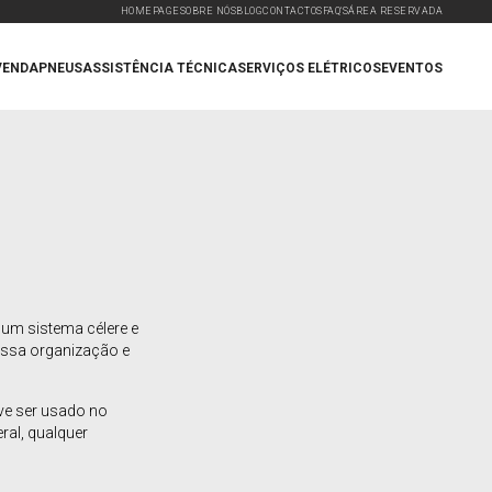
HOMEPAGE
SOBRE NÓS
BLOG
CONTACTOS
FAQ'S
ÁREA RESERVADA
VENDA
PNEUS
ASSISTÊNCIA TÉCNICA
SERVIÇOS ELÉTRICOS
EVENTOS
um sistema célere e
ossa organização e
ve ser usado no
ral, qualquer