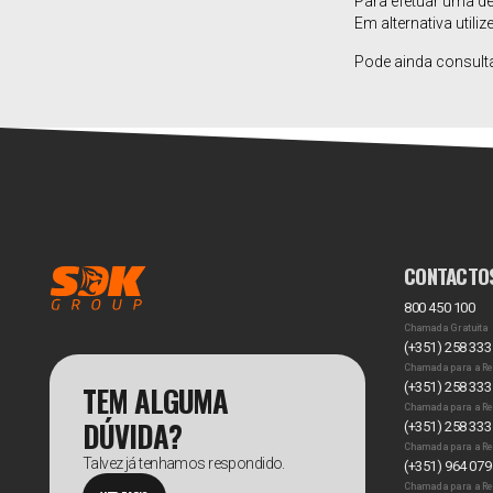
Para efetuar uma d
Em alternativa utili
Pode ainda consult
CONTACTO
800 450 100
Chamada Gratuita
(+351) 258 333
Chamada para a Re
TEM ALGUMA
(+351) 258 333
Chamada para a Re
DÚVIDA?
(+351) 258 333
Chamada para a Re
Talvez já tenhamos respondido.
(+351) 964 079
Chamada para a Re