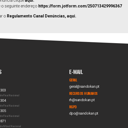
enúncia clique
aqui
.
ze o seguinte endereço
https://form.jotform.com/250713429996367
ar o
Regulamento Canal Denúncias, aqui.
S
E-MAIL
GERAL
geral@sandokan.pt
 303
RECURSOS HUMANOS
de Fixa Nacional
rh@sandokan.pt
 304
de Fixa Nacional
RGPD
 305
dpo@sandokan.pt
de Fixa Nacional
 871
de Móvel Nacional