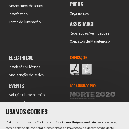
PNEUS
Movimentos de Terras
Orçamentos
Plataformas
ASSISTANCE
Torres de Iluminação
Reparações/Verificações
Contratos de Manutenção
ELECTRICAL
CERFICAÇÕES
Instalações Elétricas
Manutenção de Redes
EVENTS
COFINANCIADO POR
Solução Chave-na-mão
Projecto Eléctrico
USAMOS COOKIES
Equipamentos
Transporte
Podem ser utilizadas Cookies pela
Sandokan Unipessoal Lda
e/ou parceiros,
Instalação
com o objetivo de melhorar a experiência de navegação e o desempenho deste