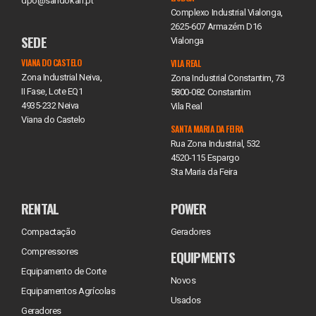
dpo@sandokan.pt
Complexo Industrial Vialonga,
2625-607 Armazém D16
SEDE
Vialonga
VIANA DO CASTELO
VILA REAL
Zona Industrial Neiva,
Zona Industrial Constantim, 73
II Fase, Lote EQ1
5800-082 Constantim
4935-232 Neiva
Vila Real
Viana do Castelo
SANTA MARIA DA FEIRA
Rua Zona Industrial, 532
4520-115 Espargo
Sta Maria da Feira
RENTAL
POWER
Compactação
Geradores
Compressores
EQUIPMENTS
Equipamento de Corte
Novos
Equipamentos Agrícolas
Usados
Geradores