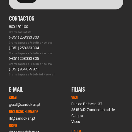
CONTACTOS
800 450 100
Chamada Gratuita
(+351) 258 333 303
Chamada para a Rede Fixa Nacional
(+351) 258 333 304
Chamada para a Rede Fixa Nacional
(+351) 258 333 305
Chamada para a Rede Fixa Nacional
(+351) 964 079 871
Chamada para a Rede Móvel Nacional
E-MAIL
FILIAIS
GERAL
VISEU
Rua do Barbeito, 37
geral@sandokan.pt
3515-342 Zona Industrial de
RECURSOS HUMANOS
Campo
rh@sandokan.pt
Viseu
RGPD
LISBOA