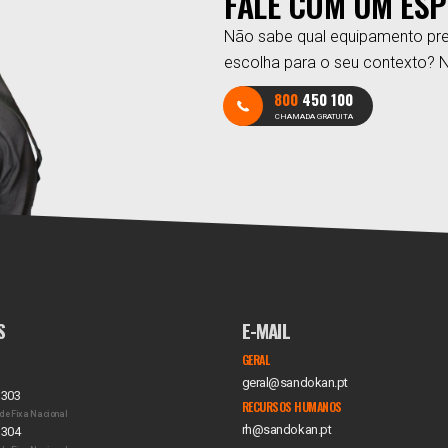
FALE COM UM ESP
Não sabe qual equipamento pre
escolha para o seu contexto? 
800
450 100
CHAMADA GRATUITA
S
E-MAIL
GERAL
geral@sandokan.pt
 303
RECURSOS HUMANOS
de Fixa Nacional
rh@sandokan.pt
 304