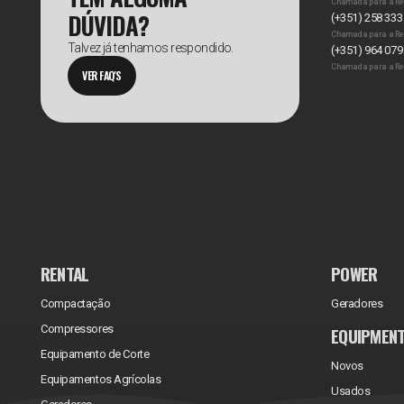
Chamada para a Re
DÚVIDA?
(+351) 258 333
Chamada para a Re
Talvez já tenhamos respondido.
(+351) 964 079
Chamada para a Re
VER FAQ'S
RENTAL
POWER
Compactação
Geradores
Compressores
EQUIPMEN
Equipamento de Corte
Novos
Equipamentos Agrícolas
Usados