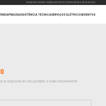
HOMEPAGE
SOBRE NÓS
BLOG
CONTACTOS
FAQ'S
ÁREA RESERVADA
VENDA
PNEUS
ASSISTÊNCIA TÉCNICA
SERVIÇOS ELÉTRICOS
EVENTOS
TO
mos a resposta ao seu pedido o mais brevemente