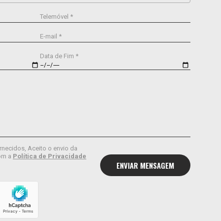
Telemóvel *
E-mail *
Data de Fim *
rnecidos, Aceito o envio da
om a
Política de Privacidade