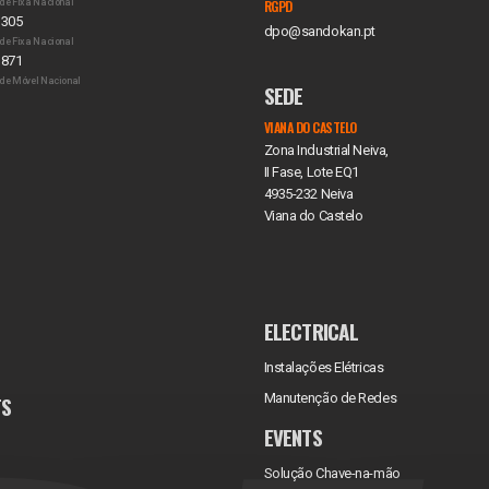
de Fixa Nacional
RGPD
 305
dpo@sandokan.pt
de Fixa Nacional
 871
de Móvel Nacional
SEDE
VIANA DO CASTELO
Zona Industrial Neiva,
II Fase, Lote EQ1
4935-232 Neiva
Viana do Castelo
ELECTRICAL
Instalações Elétricas
Manutenção de Redes
TS
EVENTS
Solução Chave-na-mão