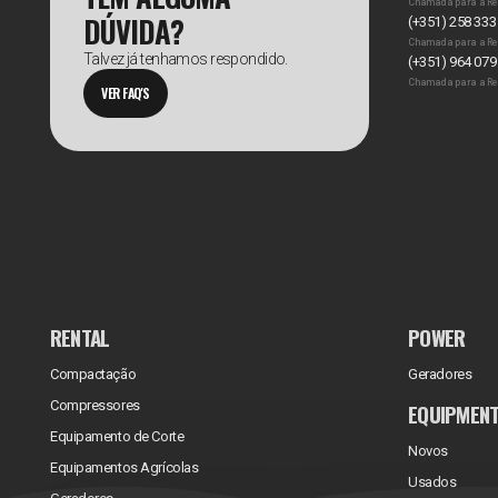
Chamada para a Re
DÚVIDA?
(+351) 258 333
Chamada para a Re
Talvez já tenhamos respondido.
(+351) 964 079
Chamada para a Re
VER FAQ'S
RENTAL
POWER
Compactação
Geradores
Compressores
EQUIPMEN
Equipamento de Corte
Novos
Equipamentos Agrícolas
Usados