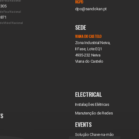
de Fixa Nacional
RGPD
 305
dpo@sandokan.pt
de Fixa Nacional
 871
de Móvel Nacional
SEDE
VIANA DO CASTELO
Zona Industrial Neiva,
II Fase, Lote EQ1
4935-232 Neiva
Viana do Castelo
ELECTRICAL
Instalações Elétricas
Manutenção de Redes
TS
EVENTS
Solução Chave-na-mão