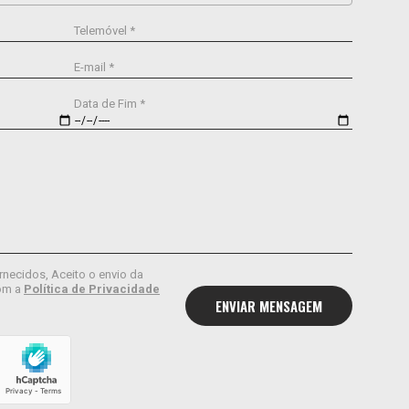
Telemóvel *
E-mail *
Data de Fim *
rnecidos, Aceito o envio da
om a
Política de Privacidade