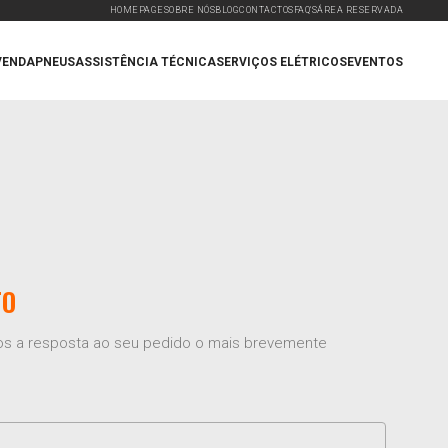
HOMEPAGE
SOBRE NÓS
BLOG
CONTACTOS
FAQ'S
ÁREA RESERVADA
VENDA
PNEUS
ASSISTÊNCIA TÉCNICA
SERVIÇOS ELÉTRICOS
EVENTOS
TO
mos a resposta ao seu pedido o mais brevemente