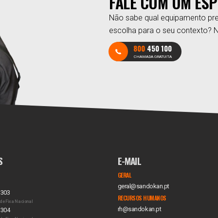
FALE COM UM ESP
Não sabe qual equipamento pre
escolha para o seu contexto? 
800
450 100
CHAMADA GRATUITA
S
E-MAIL
GERAL
geral@sandokan.pt
 303
RECURSOS HUMANOS
de Fixa Nacional
rh@sandokan.pt
 304