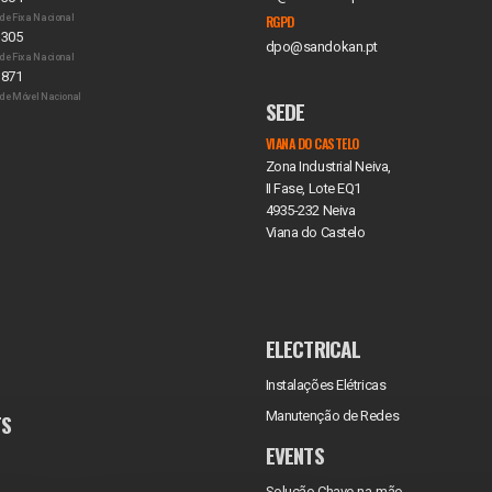
de Fixa Nacional
RGPD
 305
dpo@sandokan.pt
de Fixa Nacional
 871
de Móvel Nacional
SEDE
VIANA DO CASTELO
Zona Industrial Neiva,
II Fase, Lote EQ1
4935-232 Neiva
Viana do Castelo
ELECTRICAL
Instalações Elétricas
Manutenção de Redes
TS
EVENTS
Solução Chave-na-mão