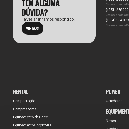
TEM ALGUMA
Chamada para a Re
DÚVIDA?
(+351) 258 333
Chamada para a Re
Talvez já tenhamos respondido.
(+351) 964 079
Chamada para a Re
VER FAQ'S
RENTAL
POWER
Compactação
Geradores
Compressores
EQUIPMEN
Equipamento de Corte
Novos
Equipamentos Agrícolas
Usados