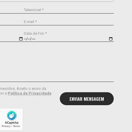
Telemóvel *
E-mail *
Data de Fim *
rnecidos, Aceito o envio da
om a
Política de Privacidade