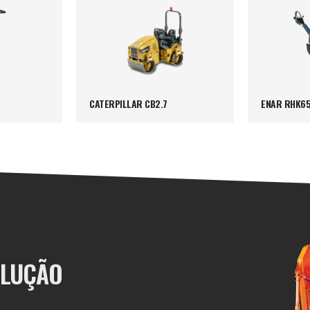
CATERPILLAR CB2.7
ENAR RHK6
OLUÇÃO