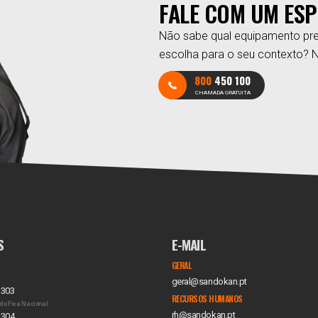
FALE COM UM ESP
Não sabe qual equipamento pre
escolha para o seu contexto? 
800
450 100
CHAMADA GRATUITA
S
E-MAIL
GERAL
geral@sandokan.pt
 303
RECURSOS HUMANOS
de Fixa Nacional
rh@sandokan.pt
 304