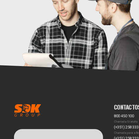
CONTACTO
800 450 100
Chamada Gratuita
(+351) 258 333
Chamada para a Re
(+351) 258 333