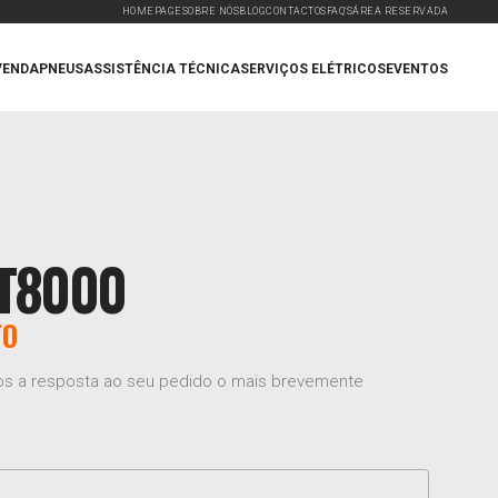
HOMEPAGE
SOBRE NÓS
BLOG
CONTACTOS
FAQ'S
ÁREA RESERVADA
VENDA
PNEUS
ASSISTÊNCIA TÉCNICA
SERVIÇOS ELÉTRICOS
EVENTOS
T8000
TO
mos a resposta ao seu pedido o mais brevemente