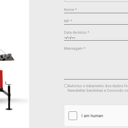
Nome *
NIF *
Data de Início *
Mensagem *
Autorizo o tratamento dos dados fo
Newsletter Sandokan e Concordo c