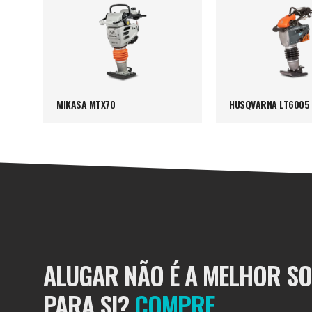
MIKASA MTX70
HUSQVARNA LT6005
ALUGAR NÃO É A MELHOR S
PARA SI?
COMPRE.