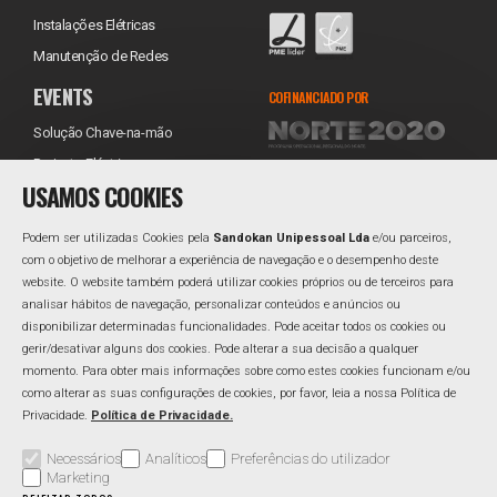
Instalações Elétricas
Manutenção de Redes
EVENTS
COFINANCIADO POR
Solução Chave-na-mão
Projecto Eléctrico
USAMOS COOKIES
Equipamentos
Transporte
Podem ser utilizadas Cookies pela
Sandokan Unipessoal Lda
e/ou parceiros,
Instalação
com o objetivo de melhorar a experiência de navegação e o desempenho deste
website. O website também poderá utilizar cookies próprios ou de terceiros para
Assistência Técnica
REDES SOCIAIS
analisar hábitos de navegação, personalizar conteúdos e anúncios ou
Reabastecimento
Facebook
disponibilizar determinadas funcionalidades. Pode aceitar todos os cookies ou
gerir/desativar alguns dos cookies. Pode alterar a sua decisão a qualquer
Linkedin
momento. Para obter mais informações sobre como estes cookies funcionam e/ou
como alterar as suas configurações de cookies, por favor, leia a nossa Política de
Privacidade.
Política de Privacidade.
Área Reservada
Perguntas Frequentes
Política de Qualidade
Necessários
Analíticos
Preferências do utilizador
Marketing
Política de Privacidade
Resolução Alternativa de Litígios