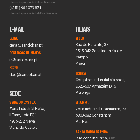
Chamada para a Rede Fixa Nacional
(+351) 964 079 871
Chamada para a Rede Móvel Nacional
E-MAIL
FILIAIS
GERAL
VISEU
Rua do Barbeito, 37
geral@sandokan.pt
3515-342 Zona Industrial de
RECURSOS HUMANOS
Campo
rh@sandokan.pt
Viseu
RGPD
LISBOA
dpo@sandokan.pt
Complexo Industrial Vialonga,
2625-607 Armazém D16
SEDE
Vialonga
VIANA DO CASTELO
VILA REAL
Zona Industrial Neiva,
Zona Industrial Constantim, 73
II Fase, Lote EQ1
5800-082 Constantim
4935-232 Neiva
Vila Real
Viana do Castelo
SANTA MARIA DA FEIRA
Rua Zona Industrial, 532