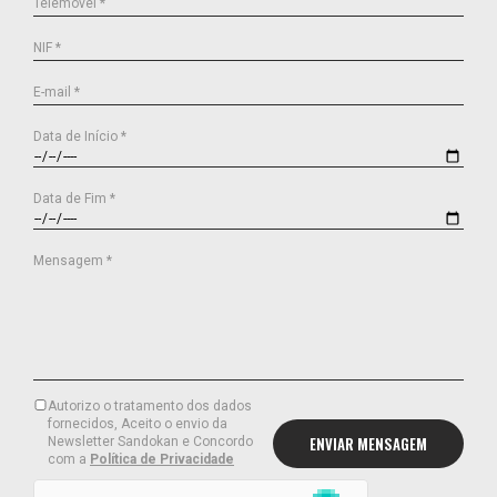
Telemóvel *
NIF *
E-mail *
Data de Início *
Data de Fim *
Mensagem *
Autorizo o tratamento dos dados
fornecidos, Aceito o envio da
Newsletter Sandokan e Concordo
com a
Política de Privacidade