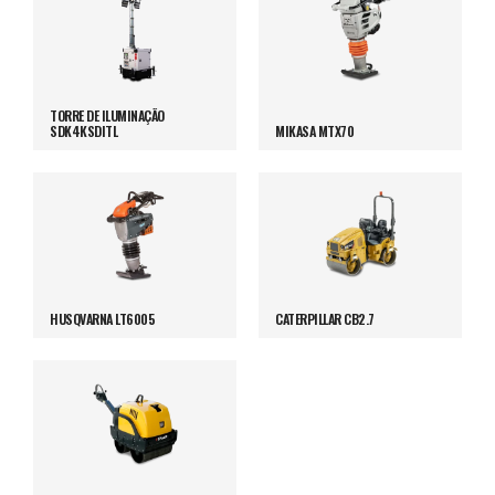
TORRE DE ILUMINAÇÃO
SDK4KSDITL
MIKASA MTX70
HUSQVARNA LT6005
CATERPILLAR CB2.7