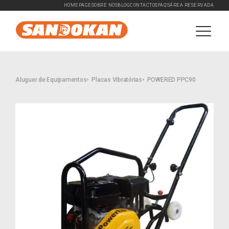
HOMEPAGE
SOBRE NÓS
BLOG
CONTACTOS
FAQ'S
ÁREA RESERVADA
Aluguer de Equipamentos
Placas Vibratórias
POWERED PPC90