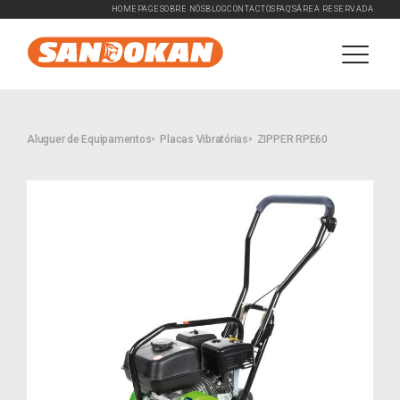
HOMEPAGE
SOBRE NÓS
BLOG
CONTACTOS
FAQ'S
ÁREA RESERVADA
Aluguer de Equipamentos
Placas Vibratórias
ZIPPER RPE60