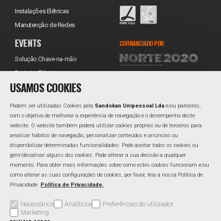
Instalações Elétricas
Manutenção de Redes
EVENTS
COFINANCIADO POR
Solução Chave-na-mão
Projecto Eléctrico
USAMOS COOKIES
Equipamentos
Transporte
Podem ser utilizadas Cookies pela
Sandokan Unipessoal Lda
e/ou parceiros,
Instalação
com o objetivo de melhorar a experiência de navegação e o desempenho deste
website. O website também poderá utilizar cookies próprios ou de terceiros para
Assistência Técnica
REDES SOCIAIS
analisar hábitos de navegação, personalizar conteúdos e anúncios ou
Reabastecimento
Facebook
disponibilizar determinadas funcionalidades. Pode aceitar todos os cookies ou
gerir/desativar alguns dos cookies. Pode alterar a sua decisão a qualquer
Linkedin
momento. Para obter mais informações sobre como estes cookies funcionam e/ou
como alterar as suas configurações de cookies, por favor, leia a nossa Política de
Privacidade.
Política de Privacidade.
Área Reservada
Perguntas Frequentes
Política de Qualidade
Necessários
Analíticos
Preferências do utilizador
Marketing
Política de Privacidade
Resolução Alternativa de Litígios