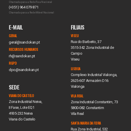
Chamada para a Rede Fixa Nacional
(+351) 964 079 871
Chamada para a Rede Móvel Nacional
E-MAIL
FILIAIS
GERAL
VISEU
Rua do Barbeito, 37
geral@sandokan.pt
3515-342 Zona Industrial de
RECURSOS HUMANOS
Campo
rh@sandokan.pt
Viseu
RGPD
LISBOA
dpo@sandokan.pt
Complexo Industrial Vialonga,
2625-607 Armazém D16
SEDE
Vialonga
VIANA DO CASTELO
VILA REAL
Zona Industrial Neiva,
Zona Industrial Constantim, 73
II Fase, Lote EQ1
5800-082 Constantim
4935-232 Neiva
Vila Real
Viana do Castelo
SANTA MARIA DA FEIRA
Rua Zona Industrial, 532