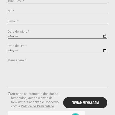
Telemóvel *
NIF *
E-mail *
Data de Início *
Data de Fim *
Mensagem *
Autorizo o tratamento dos dados
fornecidos, Aceito o envio da
Newsletter Sandokan e Concordo
com a
Política de Privacidade