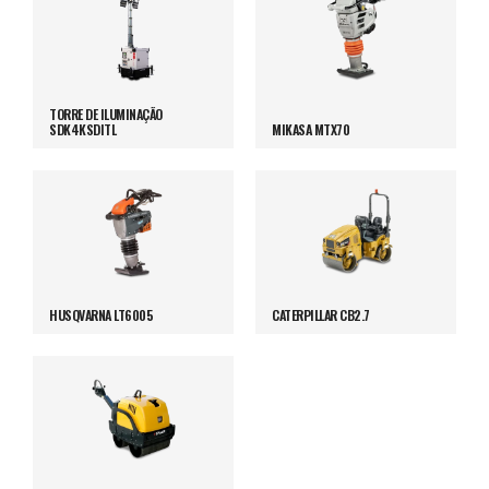
TORRE DE ILUMINAÇÃO
SDK4KSDITL
MIKASA MTX70
HUSQVARNA LT6005
CATERPILLAR CB2.7