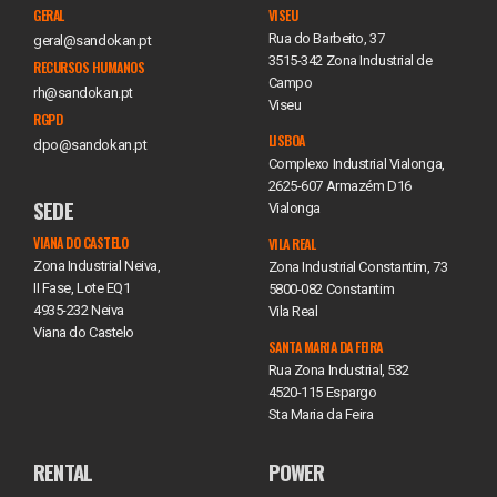
GERAL
VISEU
Rua do Barbeito, 37
geral@sandokan.pt
3515-342 Zona Industrial de
RECURSOS HUMANOS
Campo
rh@sandokan.pt
Viseu
RGPD
LISBOA
dpo@sandokan.pt
Complexo Industrial Vialonga,
2625-607 Armazém D16
SEDE
Vialonga
VIANA DO CASTELO
VILA REAL
Zona Industrial Neiva,
Zona Industrial Constantim, 73
II Fase, Lote EQ1
5800-082 Constantim
4935-232 Neiva
Vila Real
Viana do Castelo
SANTA MARIA DA FEIRA
Rua Zona Industrial, 532
4520-115 Espargo
Sta Maria da Feira
RENTAL
POWER