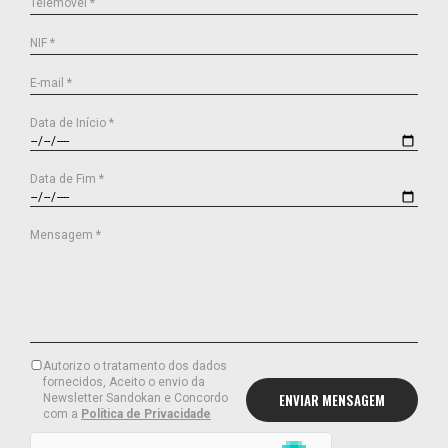
Telemóvel *
NIF *
E-mail *
Data de Início *
Data de Fim *
Mensagem *
Autorizo o tratamento dos dados
fornecidos, Aceito o envio da
Newsletter Sandokan e Concordo
com a
Política de Privacidade