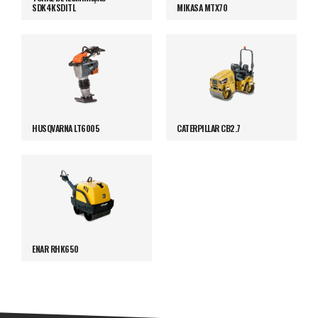
SDK4KSDITL
MIKASA MTX70
HUSQVARNA LT6005
CATERPILLAR CB2.7
ENAR RHK650