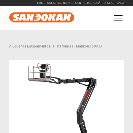
HOMEPAGE
SOBRE NÓS
BLOG
CONTACTOS
FAQ'S
ÁREA RESERVADA
Aluguer de Equipamentos
Plataformas
Manitou 160ATJ