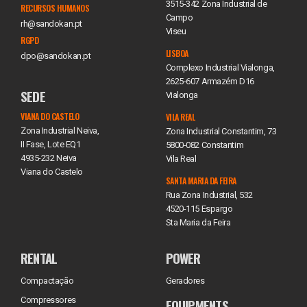
3515-342 Zona Industrial de
RECURSOS HUMANOS
Campo
rh@sandokan.pt
Viseu
RGPD
LISBOA
dpo@sandokan.pt
Complexo Industrial Vialonga,
2625-607 Armazém D16
SEDE
Vialonga
VIANA DO CASTELO
VILA REAL
Zona Industrial Neiva,
Zona Industrial Constantim, 73
II Fase, Lote EQ1
5800-082 Constantim
4935-232 Neiva
Vila Real
Viana do Castelo
SANTA MARIA DA FEIRA
Rua Zona Industrial, 532
4520-115 Espargo
Sta Maria da Feira
RENTAL
POWER
Compactação
Geradores
Compressores
EQUIPMENTS