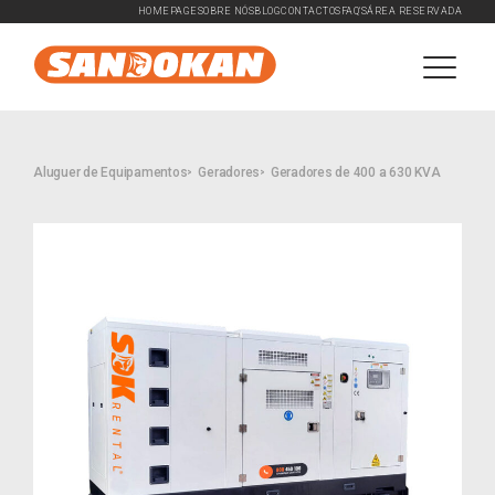
HOMEPAGE
SOBRE NÓS
BLOG
CONTACTOS
FAQ'S
ÁREA RESERVADA
Aluguer de Equipamentos
Geradores
Geradores de 400 a 630 KVA