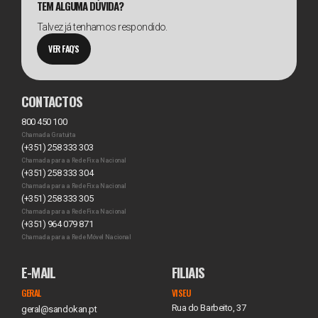
TEM ALGUMA DÚVIDA?
Talvez já tenhamos respondido.
VER FAQ'S
CONTACTOS
800 450 100
Chamada Gratuita
(+351) 258 333 303
Chamada para a Rede Fixa Nacional
(+351) 258 333 304
Chamada para a Rede Fixa Nacional
(+351) 258 333 305
Chamada para a Rede Fixa Nacional
(+351) 964 079 871
Chamada para a Rede Móvel Nacional
E-MAIL
FILIAIS
GERAL
VISEU
Rua do Barbeito, 37
geral@sandokan.pt