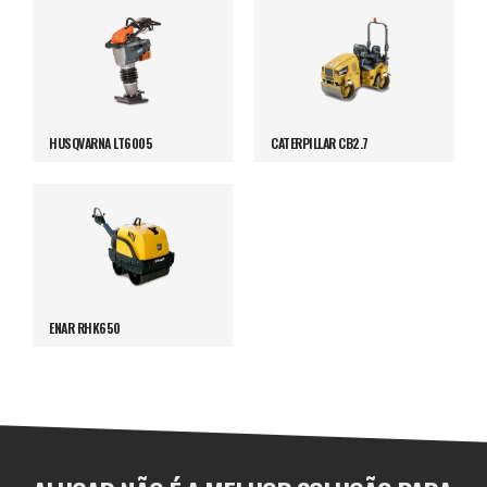
HUSQVARNA LT6005
CATERPILLAR CB2.7
ENAR RHK650