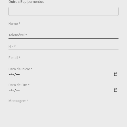
Outros Equipamentos
Nome *
Telemóvel *
NIF *
E-mail *
Data de Início *
Data de Fim *
Mensagem *