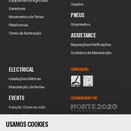
Equipamentos Agrícolas
Usados
Geradores
PNEUS
Movimentos de Terras
Orçamentos
Plataformas
ASSISTANCE
Torres de Iluminação
Reparações/Verificações
Contratos de Manutenção
ELECTRICAL
CERFICAÇÕES
Instalações Elétricas
Manutenção de Redes
EVENTS
COFINANCIADO POR
Solução Chave-na-mão
Projecto Eléctrico
USAMOS COOKIES
Equipamentos