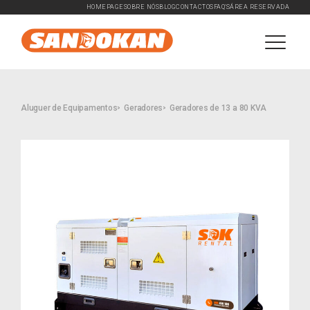
HOMEPAGE
SOBRE NÓS
BLOG
CONTACTOS
FAQ'S
ÁREA RESERVADA
Aluguer de Equipamentos
Geradores
Geradores de 13 a 80 KVA