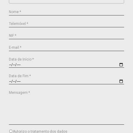
Nome *
Telemóvel *
NIF *
E-mail *
Data de Início *
Data de Fim *
Mensagem *
Autorizo o tratamento dos dados