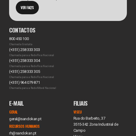
VER FAQ'S
CONTACTOS
800 450 100
Chamada Gratuita
(+351) 258 333 303
Chamada para a Rede Fixa Nacional
(+351) 258 333 304
Chamada para a Rede Fixa Nacional
(+351) 258 333 305
Chamada para a Rede Fixa Nacional
(+351) 964 079 871
Chamada para a Rede Móvel Nacional
E-MAIL
FILIAIS
GERAL
VISEU
Rua do Barbeito, 37
geral@sandokan.pt
3515-342 Zona Industrial de
RECURSOS HUMANOS
Campo
rh@sandokan.pt