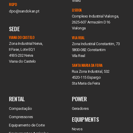
Viseu
RGPD
LISBOA
dpo@sandokan.pt
Complexo Industrial Vialonga,
2625-607 Armazém D16
SEDE
Vialonga
VIANA DO CASTELO
VILA REAL
Zona Industrial Neiva,
Zona Industrial Constantim, 73
II Fase, Lote EQ1
5800-082 Constantim
4935-232 Neiva
Vila Real
Viana do Castelo
SANTA MARIA DA FEIRA
Rua Zona Industrial, 532
4520-115 Espargo
Sta Maria da Feira
RENTAL
POWER
Compactação
Geradores
Compressores
EQUIPMENTS
Equipamento de Corte
Novos