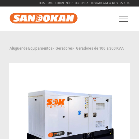
HOMEPAGE
SOBRE NÓS
BLOG
CONTACTOS
FAQ'S
ÁREA RESERVADA
Aluguer de Equipamentos
Geradores
Geradores de 100 a 300 KVA