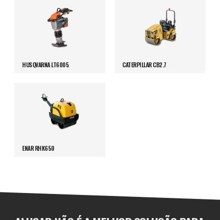
HUSQVARNA LT6005
CATERPILLAR CB2.7
ENAR RHK650