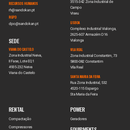
3515-342 Zona Industrial de
RECURSOS HUMANOS
Campo
rh@sandokan.pt
Viseu
RGPD
LISBOA
dpo@sandokan.pt
Complexo Industrial Vialonga,
2625-607 Armazém D16
SEDE
Vialonga
VIANA DO CASTELO
VILA REAL
Zona Industrial Neiva,
Zona Industrial Constantim, 73
II Fase, Lote EQ1
5800-082 Constantim
4935-232 Neiva
Vila Real
Viana do Castelo
SANTA MARIA DA FEIRA
Rua Zona Industrial, 532
4520-115 Espargo
Sta Maria da Feira
RENTAL
POWER
Compactação
Geradores
Compressores
EQUIPMENTS