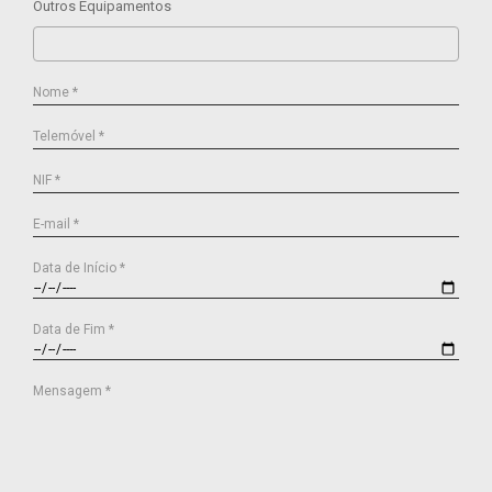
Outros Equipamentos
Nome *
Telemóvel *
NIF *
E-mail *
Data de Início *
Data de Fim *
Mensagem *