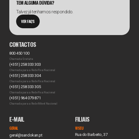
TEM ALGUMA DÚVIDA?
Talvez já tenhamos respondido.
VER FAQ'S
CONTACTOS
800 450 100
Chamada Gratuita
(+351) 258 333 303
Chamada para a Rede Fixa Nacional
(+351) 258 333 304
Chamada para a Rede Fixa Nacional
(+351) 258 333 305
Chamada para a Rede Fixa Nacional
(+351) 964 079 871
Chamada para a Rede Móvel Nacional
E-MAIL
FILIAIS
GERAL
VISEU
Rua do Barbeito, 37
geral@sandokan.pt