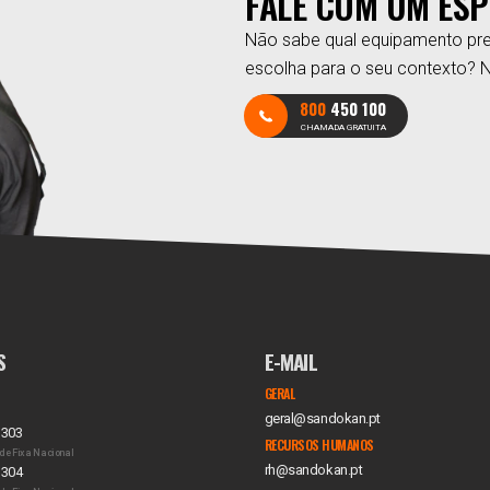
FALE COM UM ESP
Não sabe qual equipamento pre
escolha para o seu contexto? 
800
450 100
CHAMADA GRATUITA
S
E-MAIL
GERAL
geral@sandokan.pt
 303
RECURSOS HUMANOS
de Fixa Nacional
rh@sandokan.pt
 304