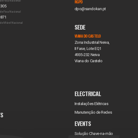
de Fixa Nacional
RGPD
 305
dpo@sandokan.pt
de Fixa Nacional
 871
de Móvel Nacional
SEDE
VIANA DO CASTELO
Zona Industrial Neiva,
II Fase, Lote EQ1
4935-232 Neiva
Viana do Castelo
ELECTRICAL
Instalações Elétricas
Manutenção de Redes
TS
EVENTS
Solução Chave-na-mão