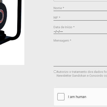
Nome *
NIF *
Data de Início *
Mensagem *
Autorizo o tratamento dos dados fo
Newsletter Sandokan e Concordo c