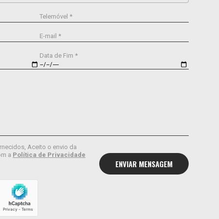
Telemóvel *
E-mail *
Data de Fim *
rnecidos, Aceito o envio da
om a
Política de Privacidade