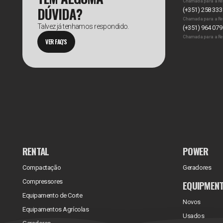
Chamada para a Re
DÚVIDA?
(+351) 258 333
Chamada para a Re
Talvez já tenhamos respondido.
(+351) 964 079
Chamada para a Re
VER FAQ'S
RENTAL
POWER
Compactação
Geradores
Compressores
EQUIPMEN
Equipamento de Corte
Novos
Equipamentos Agrícolas
Usados