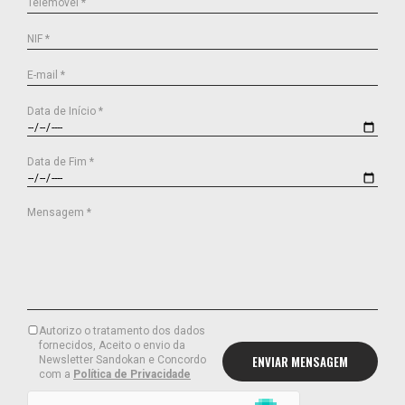
Telemóvel *
NIF *
E-mail *
Data de Início *
Data de Fim *
Mensagem *
Autorizo o tratamento dos dados
fornecidos, Aceito o envio da
Newsletter Sandokan e Concordo
com a
Política de Privacidade