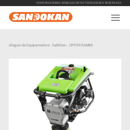
HOMEPAGE
SOBRE NÓS
BLOG
CONTACTOS
FAQ'S
ÁREA RESERVADA
Aluguer de Equipamentos
Saltitões
ZIPPER RAM80