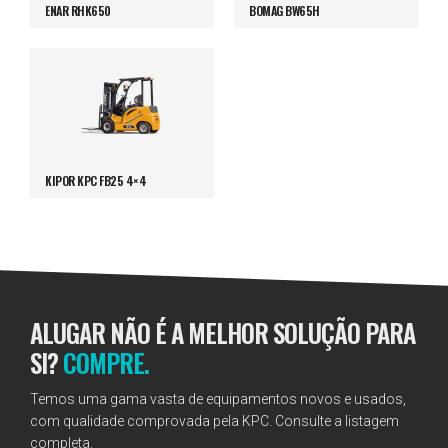
ENAR RHK650
BOMAG BW65H
KIPOR KPC FB25 4×4
ALUGAR NÃO É A MELHOR SOLUÇÃO PARA
SI?
COMPRE.
Temos uma gama vasta de equipamentos novos e usados,
com qualidade comprovada pela KPC. Consulte a listagem
completa.