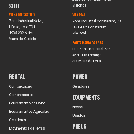
SEDE
Vialonga
VIANA DO CASTELO
VILA REAL
Zona Industrial Neiva,
Zona Industrial Constantim, 73
II Fase, Lote EQ1
5800-082 Constantim
4935-232 Neiva
Vila Real
Viana do Castelo
SANTA MARIA DA FEIRA
Rua Zona Industrial, 532
4520-115 Espargo
Sta Maria da Feira
RENTAL
POWER
Compactação
Geradores
Compressores
EQUIPMENTS
Equipamento de Corte
Novos
Equipamentos Agrícolas
Usados
Geradores
PNEUS
Movimentos de Terras