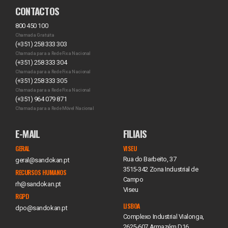
CONTACTOS
800 450 100
Chamada Gratuita
(+351) 258 333 303
Chamada para a Rede Fixa Nacional
(+351) 258 333 304
Chamada para a Rede Fixa Nacional
(+351) 258 333 305
Chamada para a Rede Fixa Nacional
(+351) 964 079 871
Chamada para a Rede Móvel Nacional
E-MAIL
FILIAIS
GERAL
VISEU
Rua do Barbeito, 37
geral@sandokan.pt
3515-342 Zona Industrial de
RECURSOS HUMANOS
Campo
rh@sandokan.pt
Viseu
RGPD
LISBOA
dpo@sandokan.pt
Complexo Industrial Vialonga,
2625-607 Armazém D16