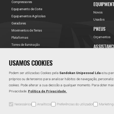
Compressores
EQUIPMEN
Equipamento de Corte
Novos
Equipamentos Agrícolas
Usados
Geradores
PNEUS
Movimentos de Terras
Orçamentos
Plataformas
ASSISTANC
Torres de Iluminação
Reparações/Ve
USAMOS COOKIES
Contratos de 
Podem ser utilizadas Cookies pela
Sandokan Unipessoal Lda
e/ou par
próprios ou de terceiros para analisar hábitos de navegação, personaliz
cookies. Pode alterar a sua decisão a qualquer momento. Para obter mais 
Privacidade.
Política de Privacidade.
Necessários
Analíticos
Preferências do utilizador
Marketing
Área Reservada
Perguntas Frequentes
Política de Qualidade
Política de Priv