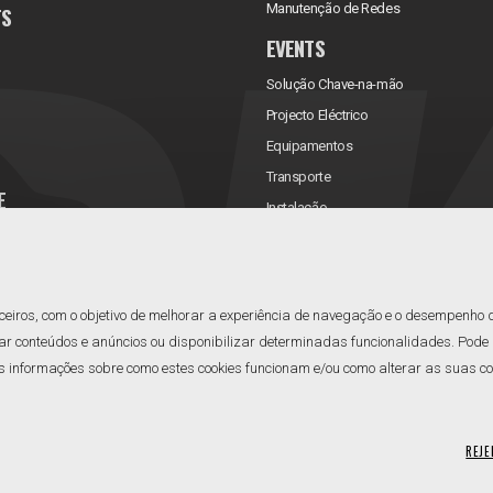
Manutenção de Redes
TS
EVENTS
Solução Chave-na-mão
Projecto Eléctrico
Equipamentos
Transporte
E
Instalação
rificações
Assistência Técnica
Manutenção
Reabastecimento
ceiros, com o objetivo de melhorar a experiência de navegação e o desempenho 
ar conteúdos e anúncios ou disponibilizar determinadas funcionalidades. Pode a
informações sobre como estes cookies funcionam e/ou como alterar as suas confi
REJE
acidade
Resolução Alternativa de Litígios
Livro de Reclamações
Canal de Denúncias
Ge