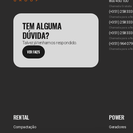
800 450 100
Chamada Gratuita
(+351) 258 333
Chamada para a Re
TEM ALGUMA
(+351) 258 333
Chamada para a Re
DÚVIDA?
(+351) 258 333
Chamada para a Re
Talvez já tenhamos respondido.
(+351) 964 079
Chamada para a Re
VER FAQ'S
RENTAL
POWER
Compactação
Geradores