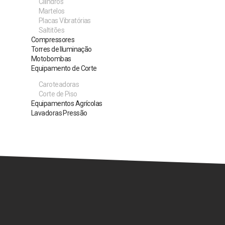
Cilindros
Martelos
Placas Vibratórias
Saltitões
Compressores
Torres de Iluminação
Motobombas
Equipamento de Corte
Caroteadoras
Corte de Piso
Equipamentos Agrícolas
Lavadoras Pressão