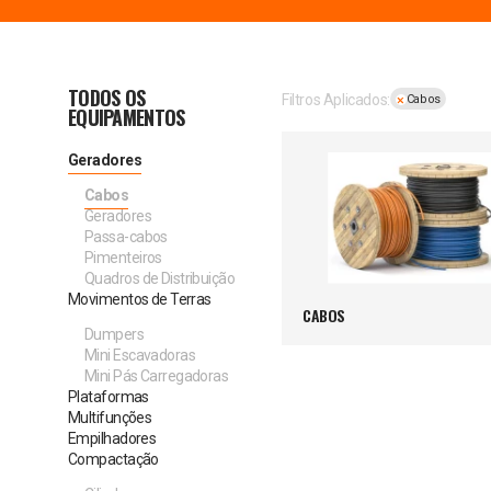
TODOS OS
Filtros Aplicados:
Cabos
EQUIPAMENTOS
Geradores
Cabos
Geradores
Passa-cabos
Pimenteiros
Quadros de Distribuição
Movimentos de Terras
CABOS
Dumpers
Mini Escavadoras
Mini Pás Carregadoras
Plataformas
Multifunções
Empilhadores
Compactação