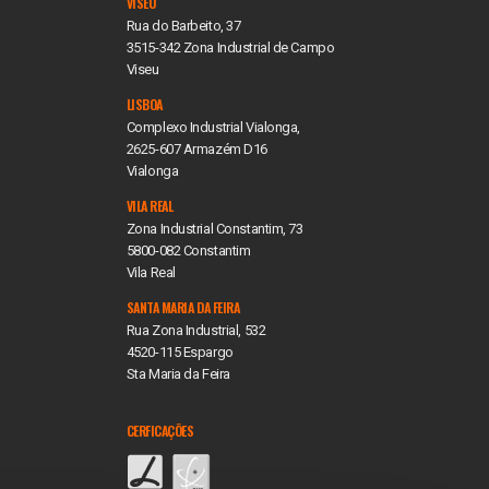
VISEU
Rua do Barbeito, 37
3515-342 Zona Industrial de Campo
Viseu
LISBOA
Complexo Industrial Vialonga,
2625-607 Armazém D16
Vialonga
VILA REAL
Zona Industrial Constantim, 73
5800-082 Constantim
Vila Real
SANTA MARIA DA FEIRA
Rua Zona Industrial, 532
4520-115 Espargo
Sta Maria da Feira
CERFICAÇÕES