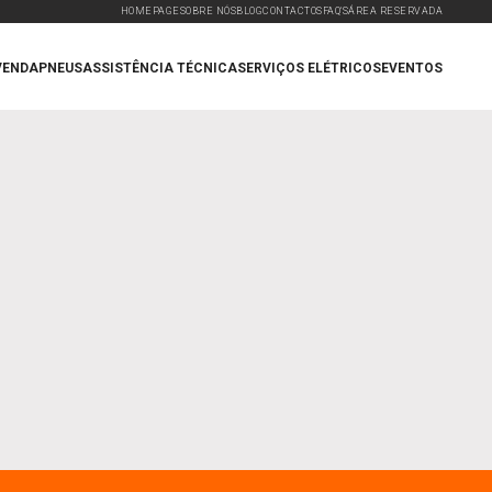
HOMEPAGE
SOBRE NÓS
BLOG
CONTACTOS
FAQ'S
ÁREA RESERVADA
VENDA
PNEUS
ASSISTÊNCIA TÉCNICA
SERVIÇOS ELÉTRICOS
EVENTOS