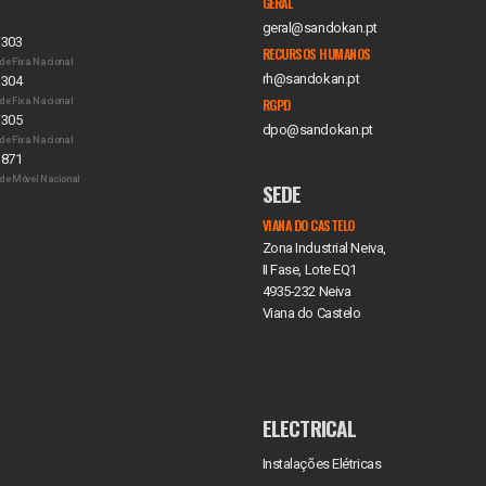
GERAL
geral@sandokan.pt
 303
RECURSOS HUMANOS
de Fixa Nacional
rh@sandokan.pt
 304
de Fixa Nacional
RGPD
 305
dpo@sandokan.pt
de Fixa Nacional
 871
de Móvel Nacional
SEDE
VIANA DO CASTELO
Zona Industrial Neiva,
II Fase, Lote EQ1
4935-232 Neiva
Viana do Castelo
ELECTRICAL
Instalações Elétricas