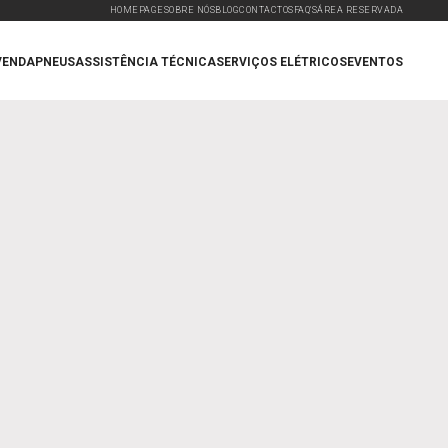
HOMEPAGE
SOBRE NÓS
BLOG
CONTACTOS
FAQ'S
ÁREA RESERVADA
VENDA
PNEUS
ASSISTÊNCIA TÉCNICA
SERVIÇOS ELÉTRICOS
EVENTOS