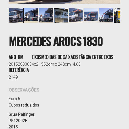
MERCEDES AROCS 1830
ANO
KM
EIXOS
MEDIDAS DE CAIXA
DISTÂNCIA ENTRE EIXOS
2015
280000
4x2
552cm x 248cm
4.60
REFERÊNCIA
2149
OBSERVAÇÕES
Euro 6
Cubos reduzidos
Grua Palfinger
PK12002H
2015