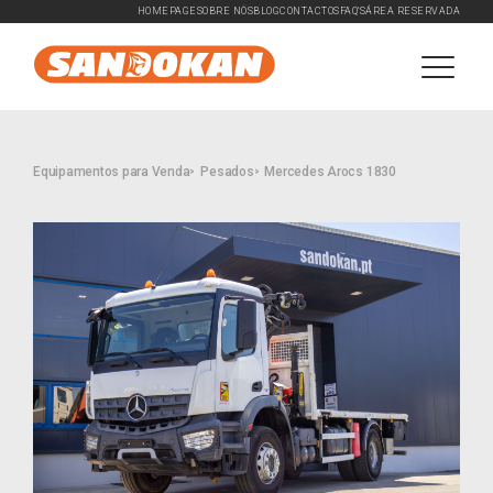
HOMEPAGE
SOBRE NÓS
BLOG
CONTACTOS
FAQ'S
ÁREA RESERVADA
Equipamentos para Venda
Pesados
Mercedes Arocs 1830