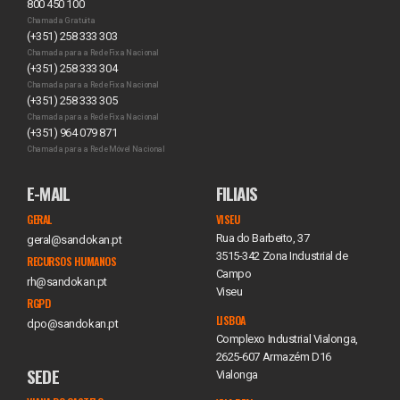
800 450 100
Chamada Gratuita
(+351) 258 333 303
Chamada para a Rede Fixa Nacional
(+351) 258 333 304
Chamada para a Rede Fixa Nacional
(+351) 258 333 305
Chamada para a Rede Fixa Nacional
(+351) 964 079 871
Chamada para a Rede Móvel Nacional
E-MAIL
FILIAIS
GERAL
VISEU
Rua do Barbeito, 37
geral@sandokan.pt
3515-342 Zona Industrial de
RECURSOS HUMANOS
Campo
rh@sandokan.pt
Viseu
RGPD
LISBOA
dpo@sandokan.pt
Complexo Industrial Vialonga,
2625-607 Armazém D16
SEDE
Vialonga