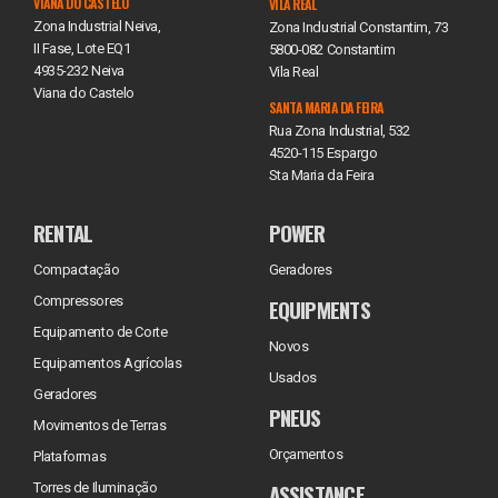
VIANA DO CASTELO
VILA REAL
Zona Industrial Neiva,
Zona Industrial Constantim, 73
II Fase, Lote EQ1
5800-082 Constantim
4935-232 Neiva
Vila Real
Viana do Castelo
SANTA MARIA DA FEIRA
Rua Zona Industrial, 532
4520-115 Espargo
Sta Maria da Feira
RENTAL
POWER
Compactação
Geradores
Compressores
EQUIPMENTS
Equipamento de Corte
Novos
Equipamentos Agrícolas
Usados
Geradores
PNEUS
Movimentos de Terras
Orçamentos
Plataformas
ASSISTANCE
Torres de Iluminação