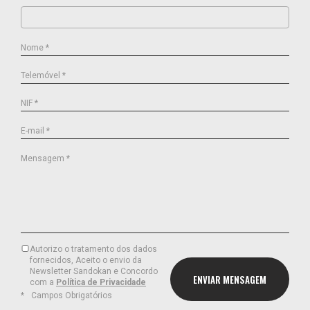
Nome *
Telemóvel *
NIF *
E-mail *
Mensagem *
Autorizo o tratamento dos dados
fornecidos, Aceito o envio da
Newsletter Sandokan e Concordo
com a
Política de Privacidade
Campos Obrigatórios