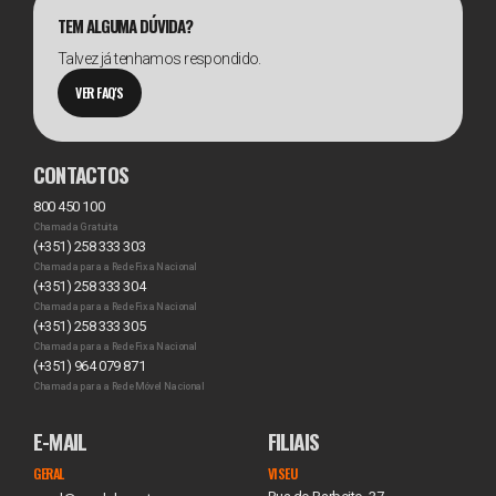
TEM ALGUMA DÚVIDA?
Talvez já tenhamos respondido.
VER FAQ'S
CONTACTOS
800 450 100
Chamada Gratuita
(+351) 258 333 303
Chamada para a Rede Fixa Nacional
(+351) 258 333 304
Chamada para a Rede Fixa Nacional
(+351) 258 333 305
Chamada para a Rede Fixa Nacional
(+351) 964 079 871
Chamada para a Rede Móvel Nacional
E-MAIL
FILIAIS
GERAL
VISEU