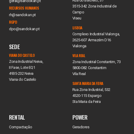
Rua do Barbeito, 37
geral@sandokan.pt
3515-342 Zona Industrial de
RECURSOS HUMANOS
Campo
rh@sandokan.pt
Viseu
RGPD
LISBOA
dpo@sandokan.pt
Complexo Industrial Vialonga,
2625-607 Armazém D16
SEDE
Vialonga
VIANA DO CASTELO
VILA REAL
Zona Industrial Neiva,
Zona Industrial Constantim, 73
II Fase, Lote EQ1
5800-082 Constantim
4935-232 Neiva
Vila Real
Viana do Castelo
SANTA MARIA DA FEIRA
Rua Zona Industrial, 532
4520-115 Espargo
Sta Maria da Feira
RENTAL
POWER
Compactação
Geradores