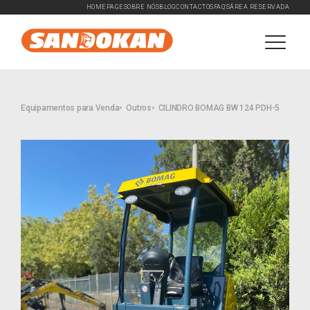
HOMEPAGE
SOBRE NÓS
BLOG
CONTACTOS
FAQ'S
ÁREA RESERVADA
Equipamentos para Venda
Outros
CILINDRO BOMAG BW 124 PDH-5