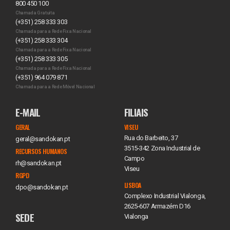
800 450 100
Chamada Gratuita
(+351) 258 333 303
Chamada para a Rede Fixa Nacional
(+351) 258 333 304
Chamada para a Rede Fixa Nacional
(+351) 258 333 305
Chamada para a Rede Fixa Nacional
(+351) 964 079 871
Chamada para a Rede Móvel Nacional
E-MAIL
FILIAIS
GERAL
VISEU
Rua do Barbeito, 37
geral@sandokan.pt
3515-342 Zona Industrial de
RECURSOS HUMANOS
Campo
rh@sandokan.pt
Viseu
RGPD
LISBOA
dpo@sandokan.pt
Complexo Industrial Vialonga,
2625-607 Armazém D16
SEDE
Vialonga