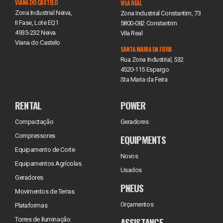
VIANA DO CASTELO
VILA REAL
Zona Industrial Neiva,
Zona Industrial Constantim, 73
II Fase, Lote EQ1
5800-082 Constantim
4935-232 Neiva
Vila Real
Viana do Castelo
SANTA MARIA DA FEIRA
Rua Zona Industrial, 532
4520-115 Espargo
Sta Maria da Feira
RENTAL
POWER
Compactação
Geradores
Compressores
EQUIPMENTS
Equipamento de Corte
Novos
Equipamentos Agrícolas
Usados
Geradores
PNEUS
Movimentos de Terras
Orçamentos
Plataformas
ASSISTANCE
Torres de Iluminação