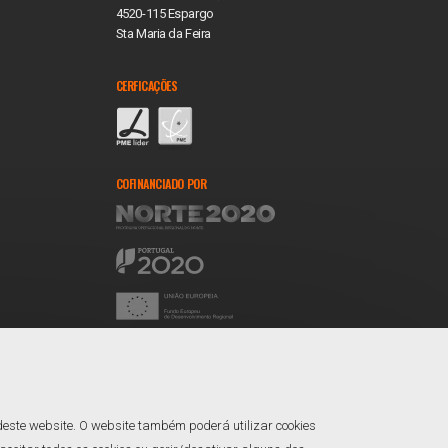
4520-115 Espargo
Sta Maria da Feira
CERFICAÇÕES
COFINANCIADO POR
REDES SOCIAIS
Facebook
Linkedin
deste website. O website também poderá utilizar cookies