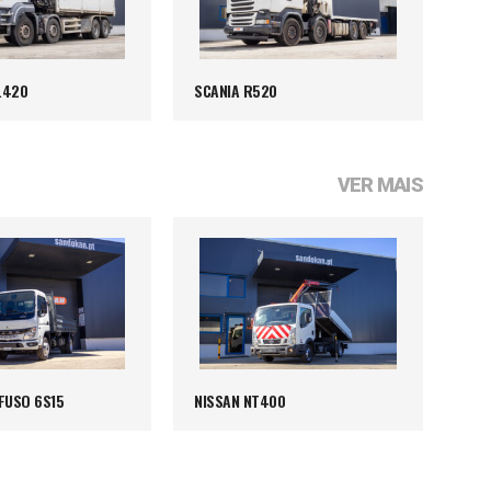
.420
SCANIA R520
VER MAIS
FUSO 6S15
NISSAN NT400