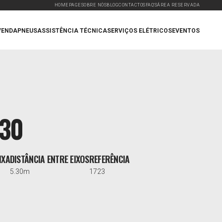
HOMEPAGE
SOBRE NÓS
BLOG
CONTACTOS
FAQ'S
ÁREA RESERVADA
VENDA
PNEUS
ASSISTÊNCIA TÉCNICA
SERVIÇOS ELÉTRICOS
EVENTOS
330
IXA
DISTÂNCIA ENTRE EIXOS
REFERÊNCIA
5.30m
1723