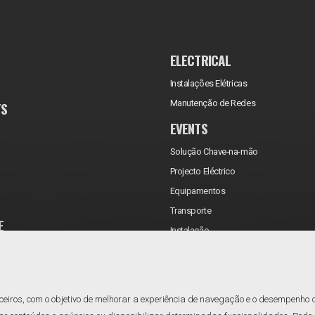
ELECTRICAL
Instalações Elétricas
Manutenção de Redes
TS
EVENTS
Solução Chave-na-mão
Projecto Eléctrico
Equipamentos
Transporte
E
Instalação
rificações
Assistência Técnica
Manutenção
Reabastecimento
ceiros, com o objetivo de melhorar a experiência de navegação e o desempenho 