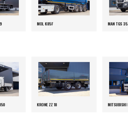
9
MOL K85F
MAN TGS 35
150
KRONE ZZ 18
MITSUBISHI 