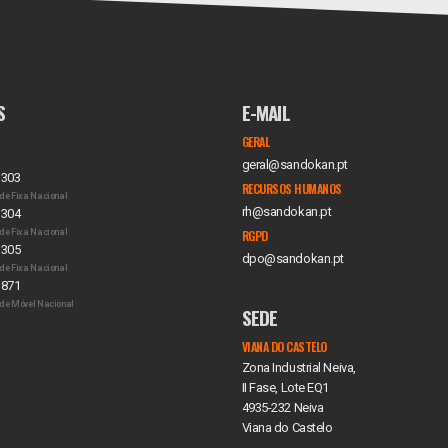
S
E-MAIL
GERAL
geral@sandokan.pt
 303
RECURSOS HUMANOS
de Fixa Nacional
rh@sandokan.pt
 304
de Fixa Nacional
RGPD
 305
dpo@sandokan.pt
de Fixa Nacional
 871
de Móvel Nacional
SEDE
VIANA DO CASTELO
Zona Industrial Neiva,
II Fase, Lote EQ1
4935-232 Neiva
Viana do Castelo