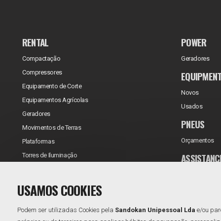
RENTAL
POWER
Compactação
Geradores
Compressores
EQUIPMEN
Equipamento de Corte
Novos
Equipamentos Agrícolas
Usados
Geradores
PNEUS
Movimentos de Terras
Orçamentos
Plataformas
ASSISTANC
Torres de Iluminação
Reparações/Ve
USAMOS COOKIES
Contratos de 
Podem ser utilizadas Cookies pela
Sandokan Unipessoal Lda
e/ou par