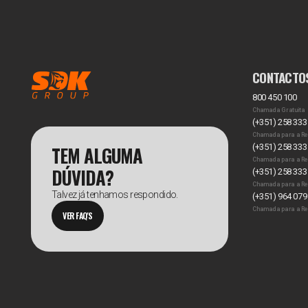
CONTACTO
800 450 100
Chamada Gratuita
(+351) 258 333
Chamada para a Re
TEM ALGUMA
(+351) 258 333
Chamada para a Re
DÚVIDA?
(+351) 258 333
Chamada para a Re
Talvez já tenhamos respondido.
(+351) 964 079
Chamada para a Re
VER FAQ'S