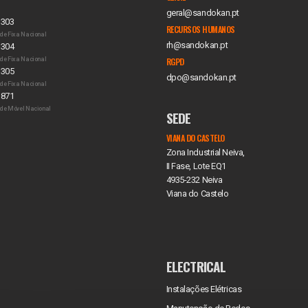
geral@sandokan.pt
 303
RECURSOS HUMANOS
de Fixa Nacional
rh@sandokan.pt
 304
de Fixa Nacional
RGPD
 305
dpo@sandokan.pt
de Fixa Nacional
 871
de Móvel Nacional
SEDE
VIANA DO CASTELO
Zona Industrial Neiva,
II Fase, Lote EQ1
4935-232 Neiva
Viana do Castelo
ELECTRICAL
Instalações Elétricas