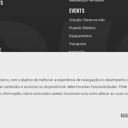
Manutenção de Redes
TS
EVENTS
Solução Chave-na-mão
Projecto Eléctrico
Equipamentos
Transporte
E
Instalação
rificações
Assistência Técnica
Manutenção
Reabastecimento
ceiros, com o objetivo de melhorar a experiência de navegação e o desempenho 
ar conteúdos e anúncios ou disponibilizar determinadas funcionalidades. Pode a
informações sobre como estes cookies funcionam e/ou como alterar as suas confi
REJE
acidade
Resolução Alternativa de Litígios
Livro de Reclamações
Canal de Denúncias
Ge