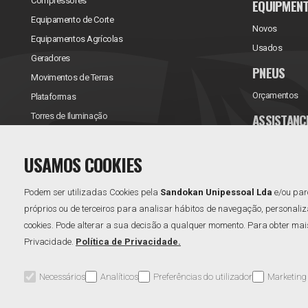
Compressores
EQUIPMEN
Equipamento de Corte
Novos
Equipamentos Agrícolas
Usados
Geradores
PNEUS
Movimentos de Terras
Orçamentos
Plataformas
ASSISTANC
Torres de Iluminação
Reparações/Ve
USAMOS COOKIES
Contratos de 
Podem ser utilizadas Cookies pela
Sandokan Unipessoal Lda
e/ou par
próprios ou de terceiros para analisar hábitos de navegação, personaliz
cookies. Pode alterar a sua decisão a qualquer momento. Para obter mais 
Privacidade.
Política de Privacidade.
Necessários
Analíticos
Preferências do utilizador
Marketing
Área Reservada
Perguntas Frequentes
Política de Qualidade
Política de Priv