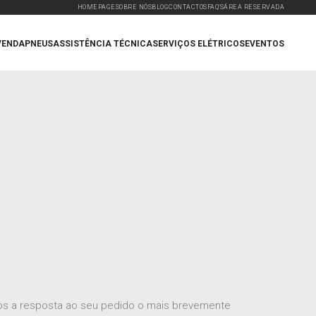
HOMEPAGE
SOBRE NÓS
BLOG
CONTACTOS
FAQ'S
ÁREA RESERVADA
VENDA
PNEUS
ASSISTÊNCIA TÉCNICA
SERVIÇOS ELÉTRICOS
EVENTOS
mos a resposta ao seu pedido o mais brevemente