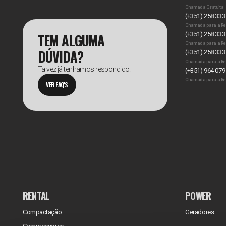
Chamada Gratuita
(+351) 258 333
Chamada para a Re
TEM ALGUMA
(+351) 258 333
Chamada para a Re
DÚVIDA?
(+351) 258 333
Chamada para a Re
Talvez já tenhamos respondido.
(+351) 964 079
Chamada para a Re
VER FAQ'S
RENTAL
POWER
Compactação
Geradores