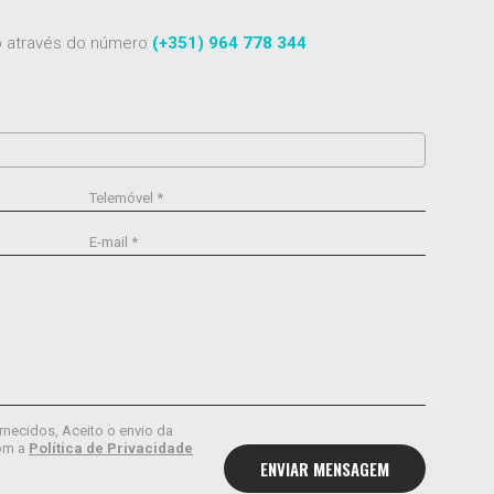
to através do número
(+351) 964 778 344
Telemóvel *
E-mail *
rnecidos, Aceito o envio da
om a
Política de Privacidade