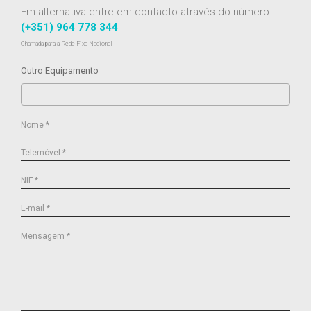
Em alternativa entre em contacto através do número
(+351) 964 778 344
Chamada para a Rede Fixa Nacional
Outro Equipamento
Nome *
Telemóvel *
NIF *
E-mail *
Mensagem *