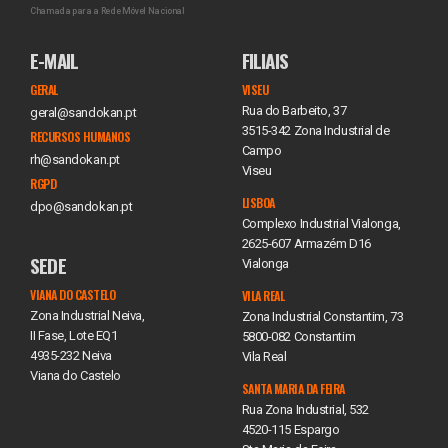
Chamada para a Rede Móvel Nacional
E-MAIL
FILIAIS
GERAL
VISEU
Rua do Barbeito, 37
geral@sandokan.pt
3515-342 Zona Industrial de
RECURSOS HUMANOS
Campo
rh@sandokan.pt
Viseu
RGPD
LISBOA
dpo@sandokan.pt
Complexo Industrial Vialonga,
2625-607 Armazém D16
SEDE
Vialonga
VIANA DO CASTELO
VILA REAL
Zona Industrial Neiva,
Zona Industrial Constantim, 73
II Fase, Lote EQ1
5800-082 Constantim
4935-232 Neiva
Vila Real
Viana do Castelo
SANTA MARIA DA FEIRA
Rua Zona Industrial, 532
4520-115 Espargo