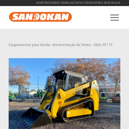
HOMEPAGE
SOBRE NÓS
BLOG
CONTACTOS
FAQ'S
ÁREA RESERVADA
Equipamentos para Venda
Movimentação de Terras
GEHL RT175