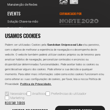
Manutenção de Redes
EVENTS
COFINANCIADO POR
Solução Chave-na-mão
Projecto Eléctrico
USAMOS COOKIES
Equipamentos
Transporte
Podem ser utilizadas Cookies pela
Sandokan Unipessoal Lda
e/ou parceiros,
Instalação
com o objetivo de melhorar a experiência de navegação e o desempenho deste
website. O website também poderá utilizar cookies próprios ou de terceiros para
Assistência Técnica
REDES SOCIAIS
analisar hábitos de navegação, personalizar conteúdos e anúncios ou
Reabastecimento
Facebook
disponibilizar determinadas funcionalidades. Pode aceitar todos os cookies ou
gerir/desativar alguns dos cookies. Pode alterar a sua decisão a qualquer
Linkedin
momento. Para obter mais informações sobre como estes cookies funcionam e/ou
como alterar as suas configurações de cookies, por favor, leia a nossa Política de
Privacidade.
Política de Privacidade.
Área Reservada
Perguntas Frequentes
Política de Qualidade
Necessários
Analíticos
Preferências do utilizador
Marketing
Política de Privacidade
Resolução Alternativa de Litígios
REJEITAR TODOS
Livro de Reclamações
Canal de Denúncias
Gerir Cookies