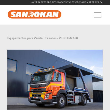
HOMEPAGE
SOBRE NÓS
BLOG
CONTACTOS
FAQ'S
ÁREA RESERVADA
Equipamentos para Venda
Pesados
Volvo FMX460