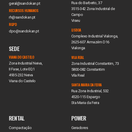
Rua do Barbeito, 37
geral@sandokan.pt
3515-342 Zona Industrial de
RECURSOS HUMANOS
Campo
rh@sandokan.pt
Viseu
RGPD
LISBOA
dpo@sandokan.pt
Complexo Industrial Vialonga,
2625-607 Armazém D16
SEDE
Vialonga
VIANA DO CASTELO
VILA REAL
Zona Industrial Neiva,
Zona Industrial Constantim, 73
II Fase, Lote EQ1
5800-082 Constantim
4935-232 Neiva
Vila Real
Viana do Castelo
SANTA MARIA DA FEIRA
Rua Zona Industrial, 532
4520-115 Espargo
Sta Maria da Feira
RENTAL
POWER
Compactação
Geradores