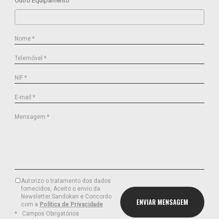
Outro Equipamento
Nome *
Telemóvel *
NIF *
E-mail *
Mensagem *
Autorizo o tratamento dos dados
fornecidos, Aceito o envio da
Newsletter Sandokan e Concordo
com a
Política de Privacidade
Campos Obrigatórios