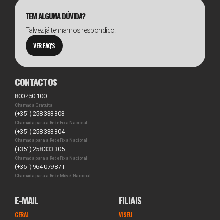
TEM ALGUMA DÚVIDA?
Talvez já tenhamos respondido.
VER FAQ'S
CONTACTOS
800 450 100
Chamada Gratuita
(+351) 258 333 303
Chamada para a Rede Fixa Nacional
(+351) 258 333 304
Chamada para a Rede Fixa Nacional
(+351) 258 333 305
Chamada para a Rede Fixa Nacional
(+351) 964 079 871
Chamada para a Rede Móvel Nacional
E-MAIL
FILIAIS
GERAL
VISEU