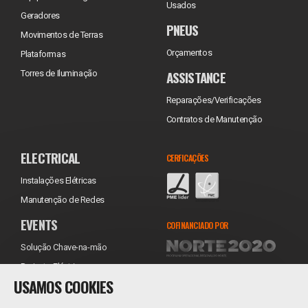
Usados
Geradores
PNEUS
Movimentos de Terras
Orçamentos
Plataformas
ASSISTANCE
Torres de Iluminação
Reparações/Verificações
Contratos de Manutenção
ELECTRICAL
CERFICAÇÕES
Instalações Elétricas
Manutenção de Redes
EVENTS
COFINANCIADO POR
Solução Chave-na-mão
Projecto Eléctrico
USAMOS COOKIES
Equipamentos
Transporte