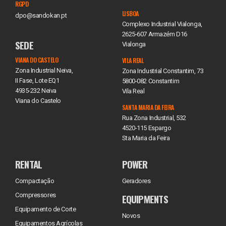
RGPD
LISBOA
dpo@sandokan.pt
Complexo Industrial Vialonga,
2625-607 Armazém D16
SEDE
Vialonga
VIANA DO CASTELO
VILA REAL
Zona Industrial Neiva,
Zona Industrial Constantim, 73
II Fase, Lote EQ1
5800-082 Constantim
4935-232 Neiva
Vila Real
Viana do Castelo
SANTA MARIA DA FEIRA
Rua Zona Industrial, 532
4520-115 Espargo
Sta Maria da Feira
RENTAL
POWER
Compactação
Geradores
Compressores
EQUIPMENTS
Equipamento de Corte
Novos
Equipamentos Agrícolas