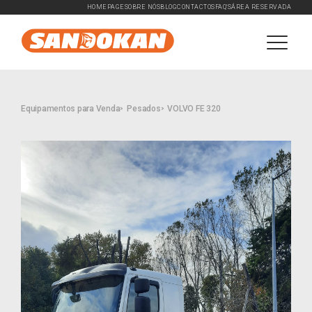
HOMEPAGE
SOBRE NÓS
BLOG
CONTACTOS
FAQ'S
ÁREA RESERVADA
Equipamentos para Venda
Pesados
VOLVO FE 320