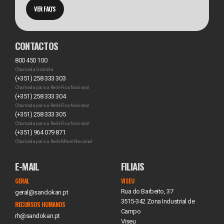
VER FAQ'S
CONTACTOS
800 450 100
Chamada Gratuita
(+351) 258 333 303
Chamada para a Rede Fixa Nacional
(+351) 258 333 304
Chamada para a Rede Fixa Nacional
(+351) 258 333 305
Chamada para a Rede Fixa Nacional
(+351) 964 079 871
Chamada para a Rede Móvel Nacional
E-MAIL
FILIAIS
GERAL
VISEU
Rua do Barbeito, 37
geral@sandokan.pt
3515-342 Zona Industrial de
RECURSOS HUMANOS
Campo
rh@sandokan.pt
Viseu