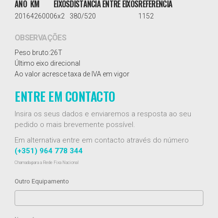
ANO
KM
EIXOS
DISTÂNCIA ENTRE EIXOS
REFERÊNCIA
2016
426000
6x2
380/520
1152
OBSERVAÇÕES
Peso bruto:26T
Último eixo direcional
Ao valor acresce taxa de IVA em vigor
ENTRE EM CONTACTO
Insira os seus dados e enviaremos a resposta ao seu
pedido o mais brevemente possível.
Em alternativa entre em contacto através do número
(+351) 964 778 344
Chamada para a Rede Fixa Nacional
Outro Equipamento