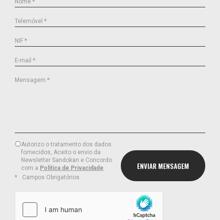
Nome *
Telemóvel *
NIF *
E-mail *
Mensagem *
Autorizo o tratamento dos dados
fornecidos, Aceito o envio da
Newsletter Sandokan e Concordo
com a
Política de Privacidade
Campos Obrigatórios