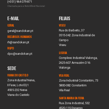
(+351) 964 079 871
Chamada para a Rede Móvel Nacional
E-MAIL
FILIAIS
GERAL
VISEU
Rua do Barbeito, 37
geral@sandokan.pt
3515-342 Zona Industrial de
RECURSOS HUMANOS
Campo
rh@sandokan.pt
Viseu
RGPD
LISBOA
dpo@sandokan.pt
Complexo Industrial Vialonga,
2625-607 Armazém D16
SEDE
Vialonga
VIANA DO CASTELO
VILA REAL
Zona Industrial Neiva,
Zona Industrial Constantim, 73
II Fase, Lote EQ1
5800-082 Constantim
4935-232 Neiva
Vila Real
Viana do Castelo
SANTA MARIA DA FEIRA
Rua Zona Industrial, 532
4520-115 Espargo