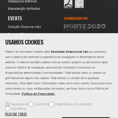
Instalações Elétricas
Manutenção de Redes
EVENTS
COFINANCIADO POR
Solução Chave-na-mão
Projecto Eléctrico
USAMOS COOKIES
Equipamentos
Transporte
Podem ser utilizadas Cookies pela
Sandokan Unipessoal Lda
e/ou parceiros,
Instalação
com o objetivo de melhorar a experiência de navegação e o desempenho deste
website. O website também poderá utilizar cookies próprios ou de terceiros para
Assistência Técnica
REDES SOCIAIS
analisar hábitos de navegação, personalizar conteúdos e anúncios ou
Reabastecimento
Facebook
disponibilizar determinadas funcionalidades. Pode aceitar todos os cookies ou
gerir/desativar alguns dos cookies. Pode alterar a sua decisão a qualquer
Linkedin
momento. Para obter mais informações sobre como estes cookies funcionam e/ou
como alterar as suas configurações de cookies, por favor, leia a nossa Política de
Privacidade.
Política de Privacidade.
Área Reservada
Perguntas Frequentes
Política de Qualidade
Necessários
Analíticos
Preferências do utilizador
Marketing
Política de Privacidade
Resolução Alternativa de Litígios
REJEITAR TODOS
Livro de Reclamações
Canal de Denúncias
Gerir Cookies