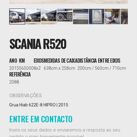
SCANIA R520
ANO
KM
EIXOS
MEDIDAS DE CAIXA
DISTÂNCIA ENTRE EIXOS
2015
565000
8x2
638cm x 258cm
200cm / 560cm / 710cm
REFERÊNCIA
2088
OBSERVAÇÕES
Grua Hiab 622E-8 HIPRO | 2015
ENTRE EM CONTACTO
Insira os seus dados e enviaremos a resposta ao seu
pedido o mais brevemente possível.