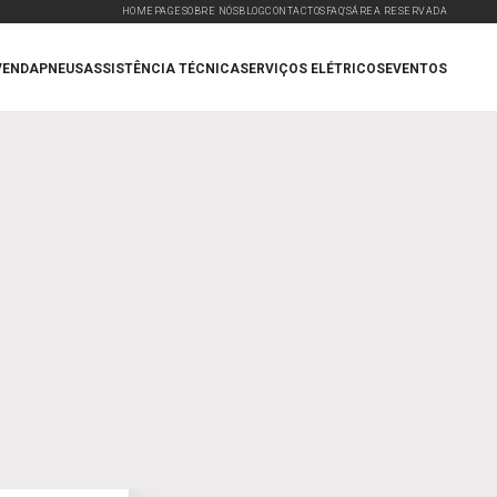
HOMEPAGE
SOBRE NÓS
BLOG
CONTACTOS
FAQ'S
ÁREA RESERVADA
VENDA
PNEUS
ASSISTÊNCIA TÉCNICA
SERVIÇOS ELÉTRICOS
EVENTOS