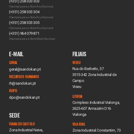
(+351) 258 333 303
Chamada para a Rede Fixa Nacional
(+351) 258 333 304
Chamada para a Rede Fixa Nacional
(+351) 258 333 305
Chamada para a Rede Fixa Nacional
(+351) 964 079 871
Chamada para a Rede Móvel Nacional
E-MAIL
FILIAIS
GERAL
VISEU
Rua do Barbeito, 37
geral@sandokan.pt
3515-342 Zona Industrial de
RECURSOS HUMANOS
Campo
rh@sandokan.pt
Viseu
RGPD
LISBOA
dpo@sandokan.pt
Complexo Industrial Vialonga,
2625-607 Armazém D16
SEDE
Vialonga
VIANA DO CASTELO
VILA REAL
Zona Industrial Neiva,
Zona Industrial Constantim, 73