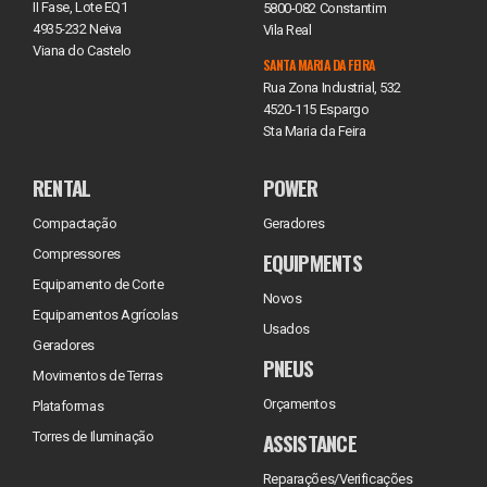
II Fase, Lote EQ1
5800-082 Constantim
4935-232 Neiva
Vila Real
Viana do Castelo
SANTA MARIA DA FEIRA
Rua Zona Industrial, 532
4520-115 Espargo
Sta Maria da Feira
RENTAL
POWER
Compactação
Geradores
Compressores
EQUIPMENTS
Equipamento de Corte
Novos
Equipamentos Agrícolas
Usados
Geradores
PNEUS
Movimentos de Terras
Orçamentos
Plataformas
ASSISTANCE
Torres de Iluminação
Reparações/Verificações