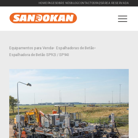
HOMEPAGE
SOBRE NÓS
BLOG
CONTACTOS
FAQ'S
ÁREA RESERVADA
Equipamentos para Venda
Espalhadoras de Betão
Espalhadora de Betão SP92I / SP94I