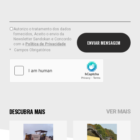
Autorizo o tratamento dos dados
fornecidos, Aceito o envio da
Newsletter Sandokan e Concordo
com a
Política de Privacidade
Campos Obrigatórios
DESCUBRA MAIS
VER MAIS