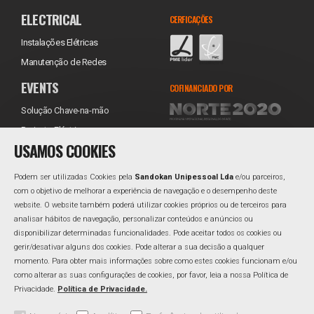
ELECTRICAL
CERFICAÇÕES
Instalações Elétricas
Manutenção de Redes
EVENTS
COFINANCIADO POR
Solução Chave-na-mão
Projecto Eléctrico
USAMOS COOKIES
Equipamentos
Transporte
Podem ser utilizadas Cookies pela
Sandokan Unipessoal Lda
e/ou parceiros,
Instalação
com o objetivo de melhorar a experiência de navegação e o desempenho deste
website. O website também poderá utilizar cookies próprios ou de terceiros para
Assistência Técnica
REDES SOCIAIS
analisar hábitos de navegação, personalizar conteúdos e anúncios ou
Reabastecimento
Facebook
disponibilizar determinadas funcionalidades. Pode aceitar todos os cookies ou
gerir/desativar alguns dos cookies. Pode alterar a sua decisão a qualquer
Linkedin
momento. Para obter mais informações sobre como estes cookies funcionam e/ou
como alterar as suas configurações de cookies, por favor, leia a nossa Política de
Privacidade.
Política de Privacidade.
Área Reservada
Perguntas Frequentes
Política de Qualidade