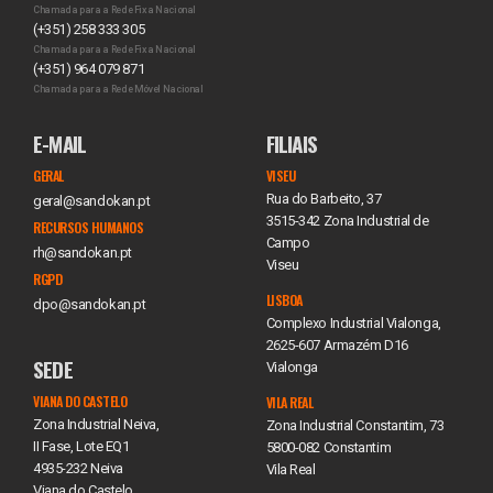
Chamada para a Rede Fixa Nacional
(+351) 258 333 305
Chamada para a Rede Fixa Nacional
(+351) 964 079 871
Chamada para a Rede Móvel Nacional
E-MAIL
FILIAIS
GERAL
VISEU
Rua do Barbeito, 37
geral@sandokan.pt
3515-342 Zona Industrial de
RECURSOS HUMANOS
Campo
rh@sandokan.pt
Viseu
RGPD
LISBOA
dpo@sandokan.pt
Complexo Industrial Vialonga,
2625-607 Armazém D16
SEDE
Vialonga
VIANA DO CASTELO
VILA REAL
Zona Industrial Neiva,
Zona Industrial Constantim, 73
II Fase, Lote EQ1
5800-082 Constantim
4935-232 Neiva
Vila Real
Viana do Castelo