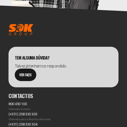
TEM ALGUMA DÚVIDA?
Talvez já tenhamos respondido.
VER FAQ'S
CONTACTOS
800 450 100
Chamada Gratuita
(+351) 258 333 303
Chamada para a Rede Fixa Nacional
(+351) 258 333 304