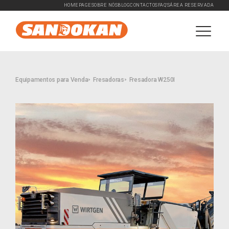
HOMEPAGE
SOBRE NÓS
BLOG
CONTACTOS
FAQ'S
ÁREA RESERVADA
Equipamentos para Venda
Fresadoras
Fresadora W250I