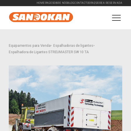
HOMEPAGE
SOBRE NÓS
BLOG
CONTACTOS
FAQ'S
ÁREA RESERVADA
Equipamentos para Venda
Espalhadoras de ligantes
Espalhadora de Ligantes STREUMASTER SW 10 TA