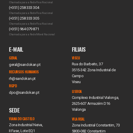
Chamada para a Rede Fixa Nacional
(+351) 258 333 304
Chamada para a Rede Fixa Nacional
(+351) 258 333 305
Chamada para a Rede Fixa Nacional
(+351) 964 079 871
Chamada para a Rede Móvel Nacional
E-MAIL
FILIAIS
GERAL
VISEU
Rua do Barbeito, 37
geral@sandokan.pt
3515-342 Zona Industrial de
RECURSOS HUMANOS
Campo
rh@sandokan.pt
Viseu
RGPD
LISBOA
dpo@sandokan.pt
Complexo Industrial Vialonga,
2625-607 Armazém D16
SEDE
Vialonga
VIANA DO CASTELO
VILA REAL
Zona Industrial Neiva,
Zona Industrial Constantim, 73
II Fase, Lote EQ1
5800-082 Constantim