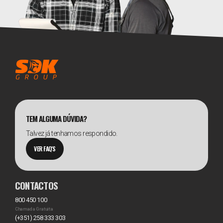
TEM ALGUMA DÚVIDA?
Talvez já tenhamos respondido.
VER FAQ'S
CONTACTOS
800 450 100
Chamada Gratuita
(+351) 258 333 303