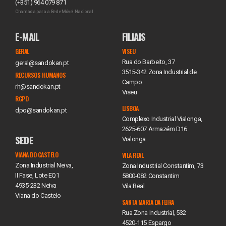
(+351) 964 079 871
Chamada para a Rede Móvel Nacional
E-MAIL
FILIAIS
GERAL
VISEU
Rua do Barbeito, 37
geral@sandokan.pt
3515-342 Zona Industrial de
RECURSOS HUMANOS
Campo
rh@sandokan.pt
Viseu
RGPD
LISBOA
dpo@sandokan.pt
Complexo Industrial Vialonga,
2625-607 Armazém D16
SEDE
Vialonga
VIANA DO CASTELO
VILA REAL
Zona Industrial Neiva,
Zona Industrial Constantim, 73
II Fase, Lote EQ1
5800-082 Constantim
4935-232 Neiva
Vila Real
Viana do Castelo
SANTA MARIA DA FEIRA
Rua Zona Industrial, 532
4520-115 Espargo