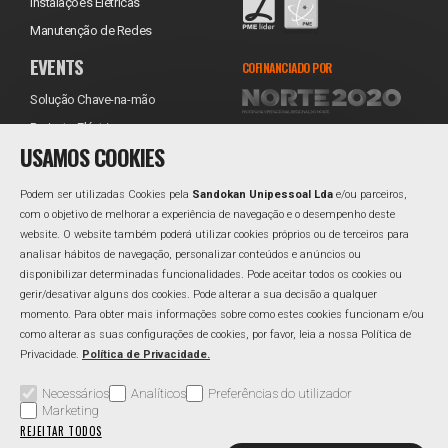
Instalações Elétricas
Manutenção de Redes
EVENTS
COFINANCIADO POR
Solução Chave-na-mão
Projecto Eléctrico
USAMOS COOKIES
Equipamentos
Transporte
Podem ser utilizadas Cookies pela
Sandokan Unipessoal Lda
e/ou parceiros,
Instalação
com o objetivo de melhorar a experiência de navegação e o desempenho deste
website. O website também poderá utilizar cookies próprios ou de terceiros para
Assistência Técnica
REDES SOCIAIS
analisar hábitos de navegação, personalizar conteúdos e anúncios ou
Reabastecimento
Facebook
disponibilizar determinadas funcionalidades. Pode aceitar todos os cookies ou
gerir/desativar alguns dos cookies. Pode alterar a sua decisão a qualquer
Linkedin
momento. Para obter mais informações sobre como estes cookies funcionam e/ou
como alterar as suas configurações de cookies, por favor, leia a nossa Política de
Privacidade.
Política de Privacidade.
Área Reservada
Perguntas Frequentes
Política de Qualidade
Necessários
Analíticos
Preferências do utilizador
Marketing
Política de Privacidade
Resolução Alternativa de Litígios
REJEITAR TODOS
Livro de Reclamações
Canal de Denúncias
Gerir Cookies