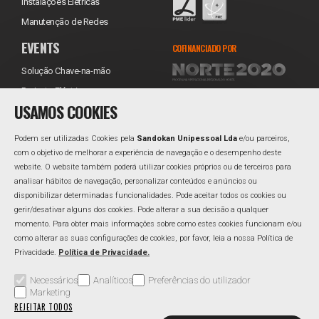
Instalações Elétricas
Manutenção de Redes
EVENTS
COFINANCIADO POR
Solução Chave-na-mão
Projecto Eléctrico
USAMOS COOKIES
Equipamentos
Transporte
Podem ser utilizadas Cookies pela
Sandokan Unipessoal Lda
e/ou parceiros,
Instalação
com o objetivo de melhorar a experiência de navegação e o desempenho deste
website. O website também poderá utilizar cookies próprios ou de terceiros para
Assistência Técnica
REDES SOCIAIS
analisar hábitos de navegação, personalizar conteúdos e anúncios ou
Reabastecimento
Facebook
disponibilizar determinadas funcionalidades. Pode aceitar todos os cookies ou
gerir/desativar alguns dos cookies. Pode alterar a sua decisão a qualquer
Linkedin
momento. Para obter mais informações sobre como estes cookies funcionam e/ou
como alterar as suas configurações de cookies, por favor, leia a nossa Política de
Privacidade.
Política de Privacidade.
Área Reservada
Perguntas Frequentes
Política de Qualidade
Necessários
Analíticos
Preferências do utilizador
Marketing
Política de Privacidade
Resolução Alternativa de Litígios
REJEITAR TODOS
Livro de Reclamações
Canal de Denúncias
Gerir Cookies