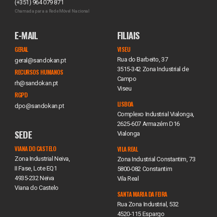
(+351) 964 079 871
Chamada para a Rede Móvel Nacional
E-MAIL
FILIAIS
GERAL
VISEU
Rua do Barbeito, 37
geral@sandokan.pt
3515-342 Zona Industrial de
RECURSOS HUMANOS
Campo
rh@sandokan.pt
Viseu
RGPD
LISBOA
dpo@sandokan.pt
Complexo Industrial Vialonga,
2625-607 Armazém D16
SEDE
Vialonga
VIANA DO CASTELO
VILA REAL
Zona Industrial Neiva,
Zona Industrial Constantim, 73
II Fase, Lote EQ1
5800-082 Constantim
4935-232 Neiva
Vila Real
Viana do Castelo
SANTA MARIA DA FEIRA
Rua Zona Industrial, 532
4520-115 Espargo