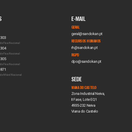
S
E-MAIL
GERAL
geral@sandokan.pt
 303
RECURSOS HUMANOS
de Fixa Nacional
rh@sandokan.pt
 304
de Fixa Nacional
RGPD
 305
dpo@sandokan.pt
de Fixa Nacional
 871
de Móvel Nacional
SEDE
VIANA DO CASTELO
Zona Industrial Neiva,
II Fase, Lote EQ1
4935-232 Neiva
Viana do Castelo