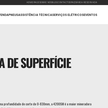
HOMEPAGE
SOBRE NÓS
BLOG
CONTACTOS
FAQ'S
ÁREA RESERVADA
VENDA
PNEUS
ASSISTÊNCIA TÉCNICA
SERVIÇOS ELÉTRICOS
EVENTOS
 DE SUPERFÍCIE
uma profundidade de corte de 0-830mm, a 4200SM é a maior mineradora