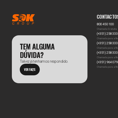
CONTACTO
800 450 100
Chamada Gratuita
(+351) 258 333
Chamada para a Re
TEM ALGUMA
(+351) 258 333
Chamada para a Re
DÚVIDA?
(+351) 258 333
Chamada para a Re
Talvez já tenhamos respondido.
(+351) 964 079
Chamada para a Re
VER FAQ'S