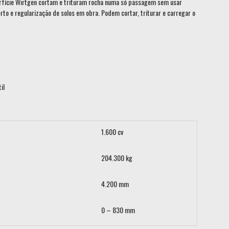
rfície Wirtgen cortam e trituram rocha numa só passagem sem usar
erto e regularização de solos em obra. Podem cortar, triturar e carregar o
il
1.600 cv
204.300 kg
4.200 mm
0 – 830 mm