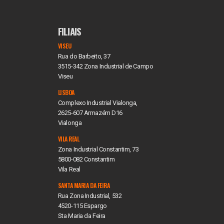
FILIAIS
VISEU
Rua do Barbeito, 37
3515-342 Zona Industrial de Campo
Viseu
LISBOA
Complexo Industrial Vialonga,
2625-607 Armazém D16
Vialonga
VILA REAL
Zona Industrial Constantim, 73
5800-082 Constantim
Vila Real
SANTA MARIA DA FEIRA
Rua Zona Industrial, 532
4520-115 Espargo
Sta Maria da Feira