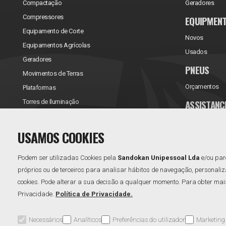
Compactação
Geradores
Compressores
EQUIPMEN
Equipamento de Corte
Novos
Equipamentos Agrícolas
Usados
Geradores
PNEUS
Movimentos de Terras
Orçamentos
Plataformas
ASSISTANC
Torres de Iluminação
Reparações/Ve
USAMOS COOKIES
Contratos de 
Podem ser utilizadas Cookies pela
Sandokan Unipessoal Lda
e/ou par
próprios ou de terceiros para analisar hábitos de navegação, personaliz
cookies. Pode alterar a sua decisão a qualquer momento. Para obter mais 
Privacidade.
Política de Privacidade.
Necessários
Analíticos
Preferências do utilizador
Marketing