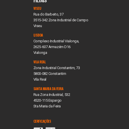
VISEU
Rua do Barbeito, 37
3515-342 Zona Industrial de Campo
Viseu
LISBOA
Complexo Industrial Vialonga,
2625-607 Armazém D16
Vialonga
VILA REAL
Zona Industrial Constantim, 73
5800-082 Constantim
Vila Real
SANTA MARIA DA FEIRA
Rua Zona Industrial, 532
4520-115 Espargo
Sta Maria da Feira
CERFICAÇÕES