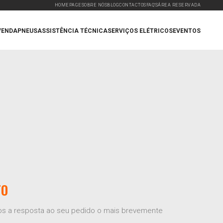
HOMEPAGE
SOBRE NÓS
BLOG
CONTACTOS
FAQ'S
ÁREA RESERVADA
VENDA
PNEUS
ASSISTÊNCIA TÉCNICA
SERVIÇOS ELÉTRICOS
EVENTOS
TO
mos a resposta ao seu pedido o mais brevemente