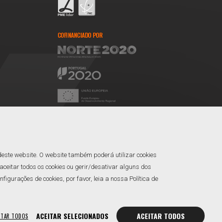
COFINANCIADO POR
REDES SOCIAIS
Facebook
Linkedin
deste website. O website também poderá utilizar cookies
ceitar todos os cookies ou gerir/desativar alguns dos
gurações de cookies, por favor, leia a nossa Política de
ACEITAR SELECIONADOS
ACEITAR TODOS
ITAR TODOS