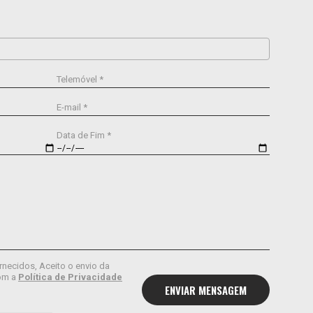
Telemóvel *
E-mail *
Data de Fim *
rnecidos, Aceito o envio da
om a
Política de Privacidade