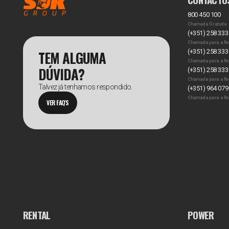
800 450 100
Chamada Gratuita
(+351) 258 333
Chamada para a Re
TEM ALGUMA
(+351) 258 333
Chamada para a Re
DÚVIDA?
(+351) 258 333
Chamada para a Re
Talvez já tenhamos respondido.
(+351) 964 079
Chamada para a Re
VER FAQ'S
RENTAL
POWER