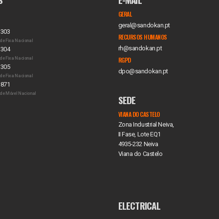
GERAL
geral@sandokan.pt
 303
RECURSOS HUMANOS
de Fixa Nacional
rh@sandokan.pt
 304
de Fixa Nacional
RGPD
 305
dpo@sandokan.pt
de Fixa Nacional
 871
de Móvel Nacional
SEDE
VIANA DO CASTELO
Zona Industrial Neiva,
II Fase, Lote EQ1
4935-232 Neiva
Viana do Castelo
ELECTRICAL