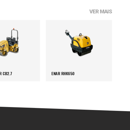
VER MAIS
R CB2.7
ENAR RHK650