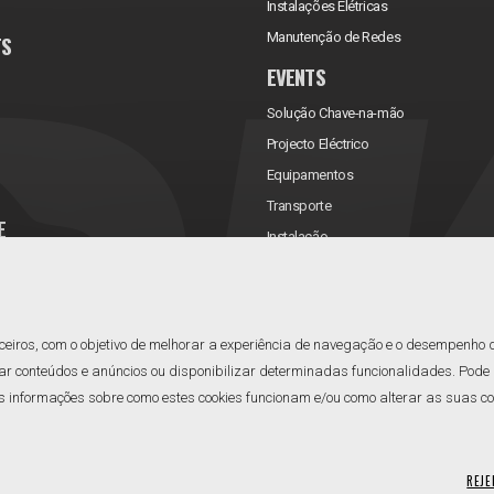
Instalações Elétricas
Manutenção de Redes
TS
EVENTS
Solução Chave-na-mão
Projecto Eléctrico
Equipamentos
Transporte
E
Instalação
rificações
Assistência Técnica
Manutenção
Reabastecimento
ceiros, com o objetivo de melhorar a experiência de navegação e o desempenho 
ar conteúdos e anúncios ou disponibilizar determinadas funcionalidades. Pode a
informações sobre como estes cookies funcionam e/ou como alterar as suas confi
REJE