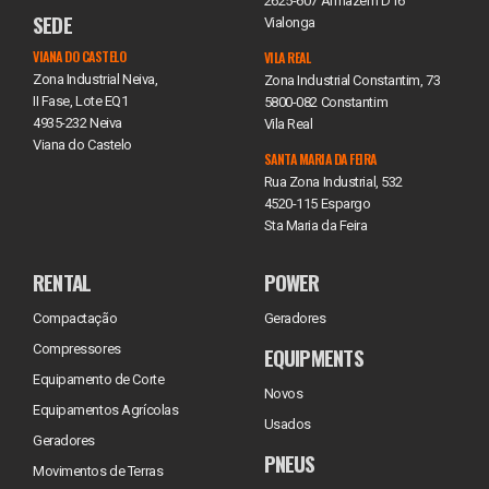
2625-607 Armazém D16
SEDE
Vialonga
VIANA DO CASTELO
VILA REAL
Zona Industrial Neiva,
Zona Industrial Constantim, 73
II Fase, Lote EQ1
5800-082 Constantim
4935-232 Neiva
Vila Real
Viana do Castelo
SANTA MARIA DA FEIRA
Rua Zona Industrial, 532
4520-115 Espargo
Sta Maria da Feira
RENTAL
POWER
Compactação
Geradores
Compressores
EQUIPMENTS
Equipamento de Corte
Novos
Equipamentos Agrícolas
Usados
Geradores
PNEUS
Movimentos de Terras