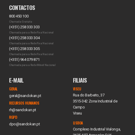
CONTACTOS
800 450 100
Chamada Gratuita
(+351) 258 333 303
Chamada para a Rede Fixa Nacional
(+351) 258 333 304
Chamada para a Rede Fixa Nacional
(+351) 258 333 305
Chamada para a Rede Fixa Nacional
(+351) 964 079 871
Chamada para a Rede Móvel Nacional
E-MAIL
FILIAIS
GERAL
VISEU
Rua do Barbeito, 37
geral@sandokan.pt
3515-342 Zona Industrial de
RECURSOS HUMANOS
Campo
rh@sandokan.pt
Viseu
RGPD
LISBOA
dpo@sandokan.pt
Complexo Industrial Vialonga,