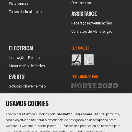
Orçamentos
Plataformas
ASSISTANCE
Torres de Iluminação
Reparações/Verificações
Contratos de Manutenção
ELECTRICAL
CERFICAÇÕES
Instalações Elétricas
Manutenção de Redes
EVENTS
COFINANCIADO POR
Solução Chave-na-mão
Projecto Eléctrico
USAMOS COOKIES
Equipamentos
Transporte
Podem ser utilizadas Cookies pela
Sandokan Unipessoal Lda
e/ou parceiros,
Instalação
com o objetivo de melhorar a experiência de navegação e o desempenho deste
website. O website também poderá utilizar cookies próprios ou de terceiros para
Assistência Técnica
REDES SOCIAIS
analisar hábitos de navegação, personalizar conteúdos e anúncios ou