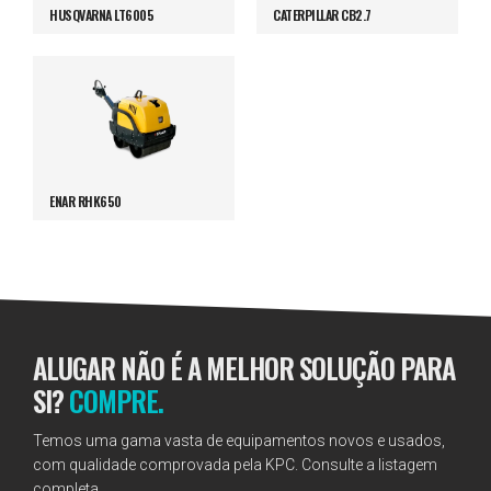
HUSQVARNA LT6005
CATERPILLAR CB2.7
ENAR RHK650
ALUGAR NÃO É A MELHOR SOLUÇÃO PARA
SI?
COMPRE.
Temos uma gama vasta de equipamentos novos e usados,
com qualidade comprovada pela KPC. Consulte a listagem
completa.