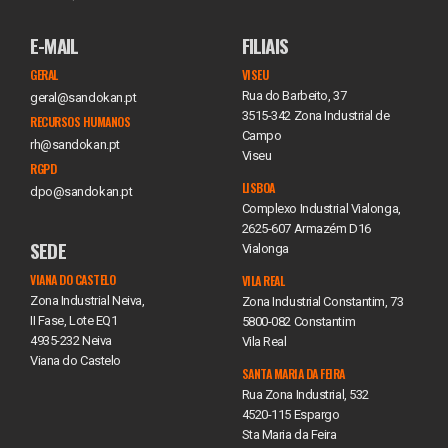
E-MAIL
FILIAIS
GERAL
VISEU
Rua do Barbeito, 37
geral@sandokan.pt
3515-342 Zona Industrial de
RECURSOS HUMANOS
Campo
rh@sandokan.pt
Viseu
RGPD
LISBOA
dpo@sandokan.pt
Complexo Industrial Vialonga,
2625-607 Armazém D16
SEDE
Vialonga
VIANA DO CASTELO
VILA REAL
Zona Industrial Neiva,
Zona Industrial Constantim, 73
II Fase, Lote EQ1
5800-082 Constantim
4935-232 Neiva
Vila Real
Viana do Castelo
SANTA MARIA DA FEIRA
Rua Zona Industrial, 532
4520-115 Espargo
Sta Maria da Feira