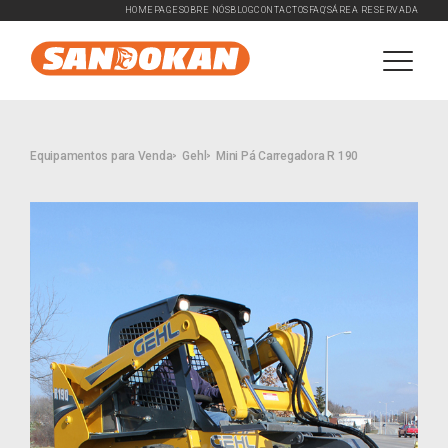
HOMEPAGE
SOBRE NÓS
BLOG
CONTACTOS
FAQ'S
ÁREA RESERVADA
Equipamentos para Venda
Gehl
Mini Pá Carregadora R 190