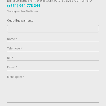
Em alternativa entre em contacto através do número
(+351) 964 778 344
Chamada para a Rede Fixa Nacional
Outro Equipamento
Nome *
Telemóvel *
NIF *
E-mail *
Mensagem *