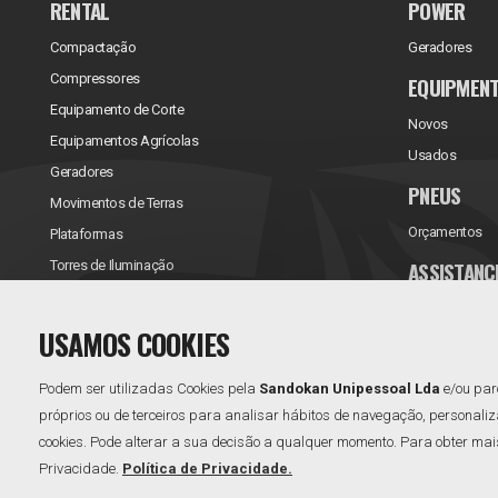
RENTAL
POWER
Compactação
Geradores
Compressores
EQUIPMEN
Equipamento de Corte
Novos
Equipamentos Agrícolas
Usados
Geradores
PNEUS
Movimentos de Terras
Orçamentos
Plataformas
ASSISTANC
Torres de Iluminação
Reparações/Ve
USAMOS COOKIES
Contratos de 
Podem ser utilizadas Cookies pela
Sandokan Unipessoal Lda
e/ou par
próprios ou de terceiros para analisar hábitos de navegação, personaliz
cookies. Pode alterar a sua decisão a qualquer momento. Para obter mais 
Privacidade.
Política de Privacidade.