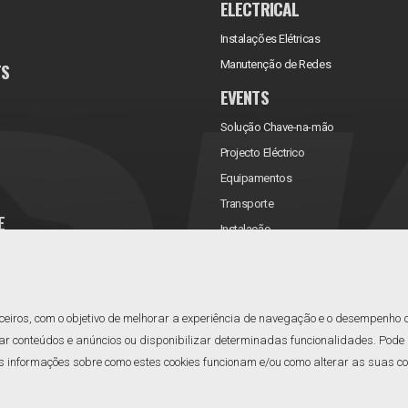
ELECTRICAL
Instalações Elétricas
Manutenção de Redes
TS
EVENTS
Solução Chave-na-mão
Projecto Eléctrico
Equipamentos
Transporte
E
Instalação
rificações
Assistência Técnica
Manutenção
Reabastecimento
ceiros, com o objetivo de melhorar a experiência de navegação e o desempenho 
ar conteúdos e anúncios ou disponibilizar determinadas funcionalidades. Pode a
informações sobre como estes cookies funcionam e/ou como alterar as suas confi