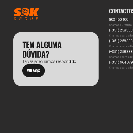
CONTACTO
800 450 100
Chamada Gratuita
(+351) 258 333
Chamada para a Re
TEM ALGUMA
(+351) 258 333
Chamada para a Re
DÚVIDA?
(+351) 258 333
Chamada para a Re
Talvez já tenhamos respondido.
(+351) 964 079
Chamada para a Re
VER FAQ'S