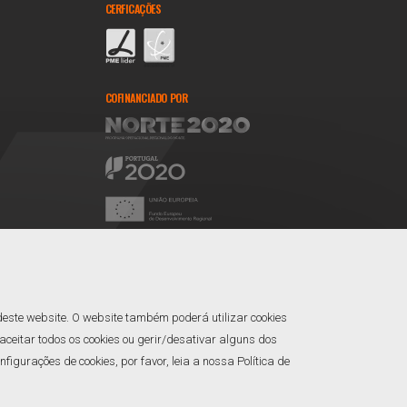
CERFICAÇÕES
COFINANCIADO POR
REDES SOCIAIS
Facebook
Linkedin
deste website. O website também poderá utilizar cookies
ceitar todos os cookies ou gerir/desativar alguns dos
gurações de cookies, por favor, leia a nossa Política de