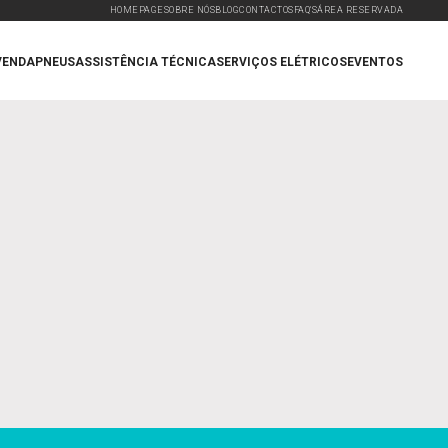
HOMEPAGE
SOBRE NÓS
BLOG
CONTACTOS
FAQ'S
ÁREA RESERVADA
VENDA
PNEUS
ASSISTÊNCIA TÉCNICA
SERVIÇOS ELÉTRICOS
EVENTOS