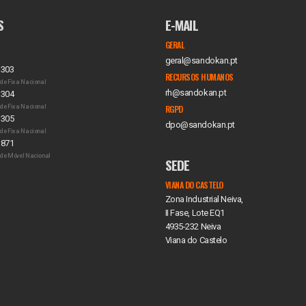
S
E-MAIL
GERAL
geral@sandokan.pt
 303
RECURSOS HUMANOS
de Fixa Nacional
rh@sandokan.pt
 304
de Fixa Nacional
RGPD
 305
dpo@sandokan.pt
de Fixa Nacional
 871
de Móvel Nacional
SEDE
VIANA DO CASTELO
Zona Industrial Neiva,
II Fase, Lote EQ1
4935-232 Neiva
Viana do Castelo