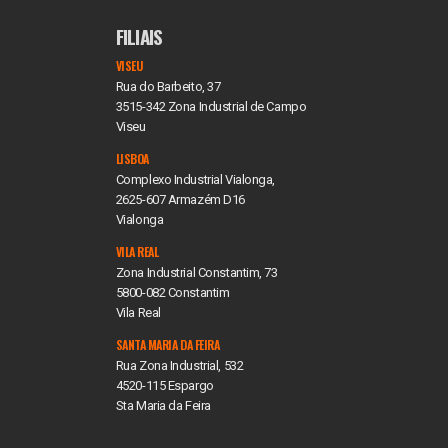
FILIAIS
VISEU
Rua do Barbeito, 37
3515-342 Zona Industrial de Campo
Viseu
LISBOA
Complexo Industrial Vialonga,
2625-607 Armazém D16
Vialonga
VILA REAL
Zona Industrial Constantim, 73
5800-082 Constantim
Vila Real
SANTA MARIA DA FEIRA
Rua Zona Industrial, 532
4520-115 Espargo
Sta Maria da Feira