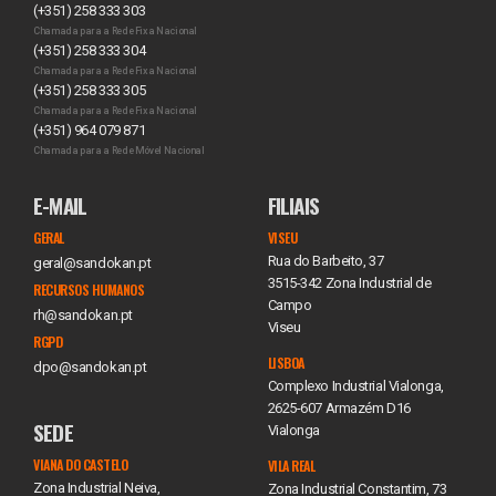
(+351) 258 333 303
Chamada para a Rede Fixa Nacional
(+351) 258 333 304
Chamada para a Rede Fixa Nacional
(+351) 258 333 305
Chamada para a Rede Fixa Nacional
(+351) 964 079 871
Chamada para a Rede Móvel Nacional
E-MAIL
FILIAIS
GERAL
VISEU
Rua do Barbeito, 37
geral@sandokan.pt
3515-342 Zona Industrial de
RECURSOS HUMANOS
Campo
rh@sandokan.pt
Viseu
RGPD
LISBOA
dpo@sandokan.pt
Complexo Industrial Vialonga,
2625-607 Armazém D16
SEDE
Vialonga
VIANA DO CASTELO
VILA REAL
Zona Industrial Neiva,
Zona Industrial Constantim, 73