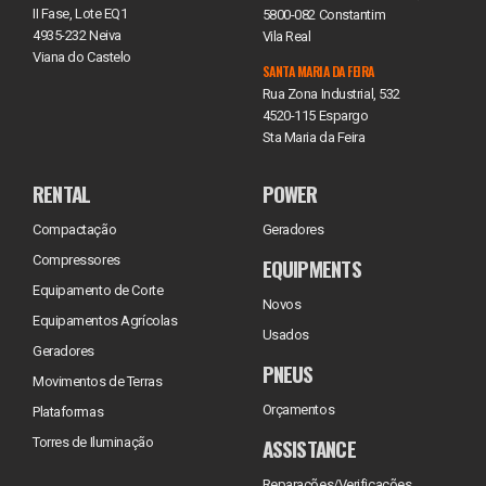
II Fase, Lote EQ1
5800-082 Constantim
4935-232 Neiva
Vila Real
Viana do Castelo
SANTA MARIA DA FEIRA
Rua Zona Industrial, 532
4520-115 Espargo
Sta Maria da Feira
RENTAL
POWER
Compactação
Geradores
Compressores
EQUIPMENTS
Equipamento de Corte
Novos
Equipamentos Agrícolas
Usados
Geradores
PNEUS
Movimentos de Terras
Orçamentos
Plataformas
ASSISTANCE
Torres de Iluminação
Reparações/Verificações