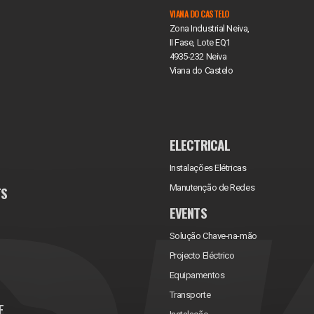
VIANA DO CASTELO
Zona Industrial Neiva,
II Fase, Lote EQ1
4935-232 Neiva
Viana do Castelo
ELECTRICAL
Instalações Elétricas
Manutenção de Redes
TS
EVENTS
Solução Chave-na-mão
Projecto Eléctrico
Equipamentos
Transporte
E