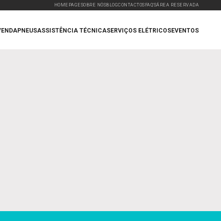
HOMEPAGE
SOBRE NÓS
BLOG
CONTACTOS
FAQ'S
ÁREA RESERVADA
VENDA
PNEUS
ASSISTÊNCIA TÉCNICA
SERVIÇOS ELÉTRICOS
EVENTOS