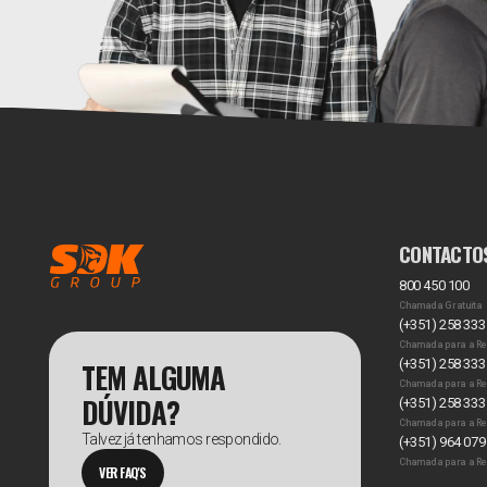
CONTACTO
800 450 100
Chamada Gratuita
(+351) 258 333
Chamada para a Re
TEM ALGUMA
(+351) 258 333
Chamada para a Re
DÚVIDA?
(+351) 258 333
Chamada para a Re
Talvez já tenhamos respondido.
(+351) 964 079
Chamada para a Re
VER FAQ'S