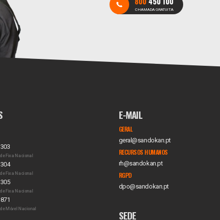
800
450 100
CHAMADA GRATUITA
S
E-MAIL
GERAL
geral@sandokan.pt
 303
RECURSOS HUMANOS
de Fixa Nacional
rh@sandokan.pt
 304
de Fixa Nacional
RGPD
 305
dpo@sandokan.pt
de Fixa Nacional
 871
de Móvel Nacional
SEDE