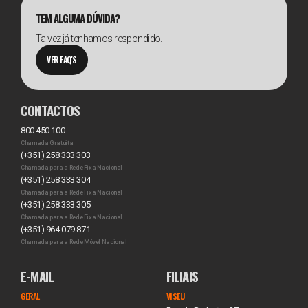
TEM ALGUMA DÚVIDA?
Talvez já tenhamos respondido.
VER FAQ'S
CONTACTOS
800 450 100
Chamada Gratuita
(+351) 258 333 303
Chamada para a Rede Fixa Nacional
(+351) 258 333 304
Chamada para a Rede Fixa Nacional
(+351) 258 333 305
Chamada para a Rede Fixa Nacional
(+351) 964 079 871
Chamada para a Rede Móvel Nacional
E-MAIL
FILIAIS
GERAL
VISEU