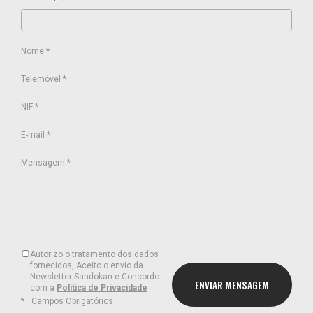
Nome *
Telemóvel *
NIF *
E-mail *
Mensagem *
Autorizo o tratamento dos dados
fornecidos, Aceito o envio da
Newsletter Sandokan e Concordo
com a
Política de Privacidade
Campos Obrigatórios