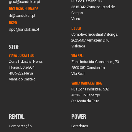
Rua do Barbeito, 37
geral@sandokan.pt
3515-342 Zona Industrial de
RECURSOS HUMANOS
Campo
rh@sandokan.pt
Viseu
RGPD
LISBOA
dpo@sandokan.pt
Complexo Industrial Vialonga,
2625-607 Armazém D16
SEDE
Vialonga
VIANA DO CASTELO
VILA REAL
Zona Industrial Neiva,
Zona Industrial Constantim, 73
II Fase, Lote EQ1
5800-082 Constantim
4935-232 Neiva
Vila Real
Viana do Castelo
SANTA MARIA DA FEIRA
Rua Zona Industrial, 532
4520-115 Espargo
Sta Maria da Feira
RENTAL
POWER
Compactação
Geradores