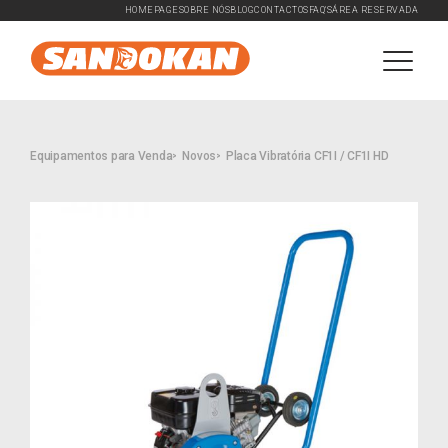
HOMEPAGE
SOBRE NÓS
BLOG
CONTACTOS
FAQ'S
ÁREA RESERVADA
Equipamentos para Venda
Novos
Placa Vibratória CF1I / CF1I HD