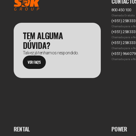
CONTACTO
800 450 100
Chamada Gratuita
(+351) 258 333
Chamada para a Re
TEM ALGUMA
(+351) 258 333
Chamada para a Re
DÚVIDA?
(+351) 258 333
Chamada para a Re
Talvez já tenhamos respondido.
(+351) 964 079
Chamada para a Re
VER FAQ'S
RENTAL
POWER