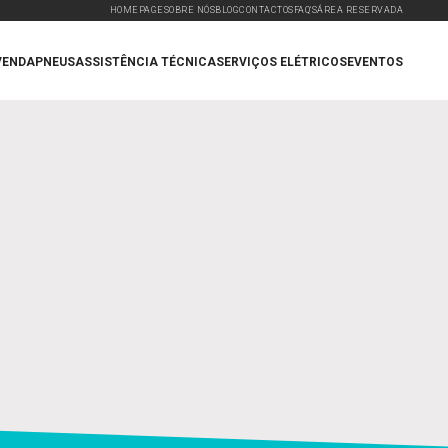
HOMEPAGE
SOBRE NÓS
BLOG
CONTACTOS
FAQ'S
ÁREA RESERVADA
VENDA
PNEUS
ASSISTÊNCIA TÉCNICA
SERVIÇOS ELÉTRICOS
EVENTOS