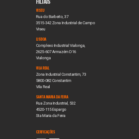
FILIAIS
VISEU
Rua do Barbeito, 37
3515-342 Zona Industrial de Campo
Viseu
LISBOA
Complexo Industrial Vialonga,
2625-607 Armazém D16
Vialonga
VILA REAL
Zona Industrial Constantim, 73
5800-082 Constantim
Vila Real
SANTA MARIA DA FEIRA
Rua Zona Industrial, 532
4520-115 Espargo
Sta Maria da Feira
CERFICAÇÕES