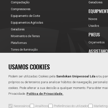
Compactação
Geradores
Compressores
EQUIPMEN
Equipamento de Corte
Novos
Equipamentos Agrícolas
Usados
Geradores
PNEUS
Movimentos de Terras
Orçamentos
Plataformas
ASSISTANC
Torres de Iluminação
Reparações/Ve
USAMOS COOKIES
Contratos de 
Podem ser utilizadas Cookies pela
Sandokan Unipessoal Lda
e/ou par
próprios ou de terceiros para analisar hábitos de navegação, personaliz
cookies. Pode alterar a sua decisão a qualquer momento. Para obter mais 
Privacidade.
Política de Privacidade.
Necessários
Analíticos
Preferências do utilizador
Marketing