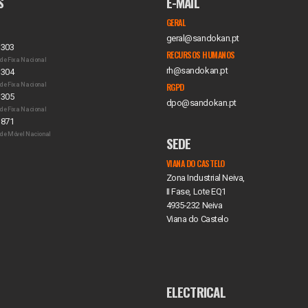
S
E-MAIL
GERAL
geral@sandokan.pt
 303
RECURSOS HUMANOS
de Fixa Nacional
rh@sandokan.pt
 304
de Fixa Nacional
RGPD
 305
dpo@sandokan.pt
de Fixa Nacional
 871
de Móvel Nacional
SEDE
VIANA DO CASTELO
Zona Industrial Neiva,
II Fase, Lote EQ1
4935-232 Neiva
Viana do Castelo
ELECTRICAL