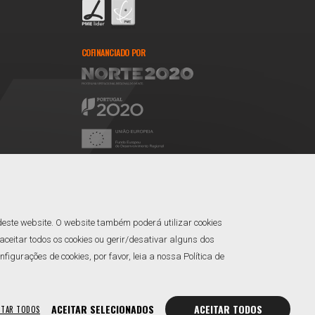
COFINANCIADO POR
REDES SOCIAIS
Facebook
Linkedin
deste website. O website também poderá utilizar cookies
ceitar todos os cookies ou gerir/desativar alguns dos
gurações de cookies, por favor, leia a nossa Política de
ACEITAR SELECIONADOS
ACEITAR TODOS
ITAR TODOS