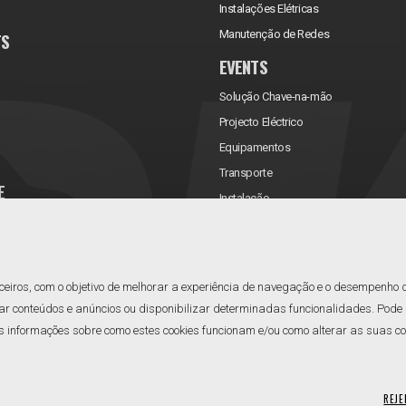
Instalações Elétricas
Manutenção de Redes
TS
EVENTS
Solução Chave-na-mão
Projecto Eléctrico
Equipamentos
Transporte
E
Instalação
rificações
Assistência Técnica
Manutenção
Reabastecimento
ceiros, com o objetivo de melhorar a experiência de navegação e o desempenho 
ar conteúdos e anúncios ou disponibilizar determinadas funcionalidades. Pode a
informações sobre como estes cookies funcionam e/ou como alterar as suas confi
REJE