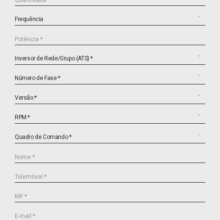
Frequência
Potência *
Inversor de Rede/Grupo (ATS) *
Número de Fase *
Versão *
RPM *
Quadro de Comando *
Nome *
Telemóvel *
NIF *
E-mail *