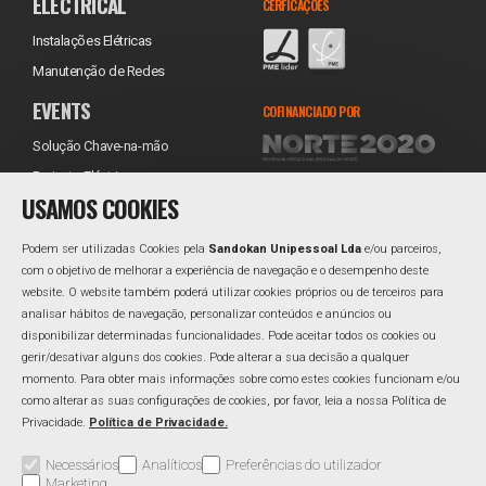
ELECTRICAL
CERFICAÇÕES
Instalações Elétricas
Manutenção de Redes
EVENTS
COFINANCIADO POR
Solução Chave-na-mão
Projecto Eléctrico
USAMOS COOKIES
Equipamentos
Transporte
Podem ser utilizadas Cookies pela
Sandokan Unipessoal Lda
e/ou parceiros,
Instalação
com o objetivo de melhorar a experiência de navegação e o desempenho deste
website. O website também poderá utilizar cookies próprios ou de terceiros para
Assistência Técnica
REDES SOCIAIS
analisar hábitos de navegação, personalizar conteúdos e anúncios ou
Reabastecimento
Facebook
disponibilizar determinadas funcionalidades. Pode aceitar todos os cookies ou
gerir/desativar alguns dos cookies. Pode alterar a sua decisão a qualquer
Linkedin
momento. Para obter mais informações sobre como estes cookies funcionam e/ou
como alterar as suas configurações de cookies, por favor, leia a nossa Política de
Privacidade.
Política de Privacidade.
Área Reservada
Perguntas Frequentes
Política de Qualidade
Necessários
Analíticos
Preferências do utilizador
Marketing
Política de Privacidade
Resolução Alternativa de Litígios