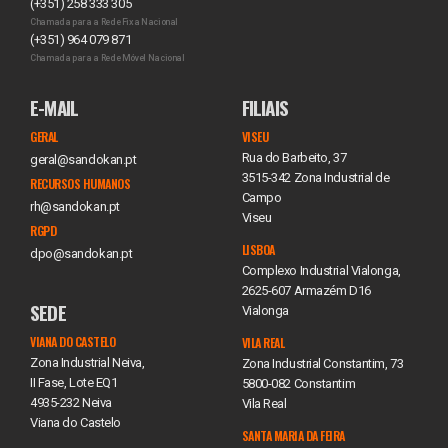
(+351) 258 333 305
Chamada para a Rede Fixa Nacional
(+351) 964 079 871
Chamada para a Rede Móvel Nacional
E-MAIL
FILIAIS
GERAL
VISEU
Rua do Barbeito, 37
geral@sandokan.pt
3515-342 Zona Industrial de
RECURSOS HUMANOS
Campo
rh@sandokan.pt
Viseu
RGPD
LISBOA
dpo@sandokan.pt
Complexo Industrial Vialonga,
2625-607 Armazém D16
SEDE
Vialonga
VIANA DO CASTELO
VILA REAL
Zona Industrial Neiva,
Zona Industrial Constantim, 73
II Fase, Lote EQ1
5800-082 Constantim
4935-232 Neiva
Vila Real
Viana do Castelo
SANTA MARIA DA FEIRA