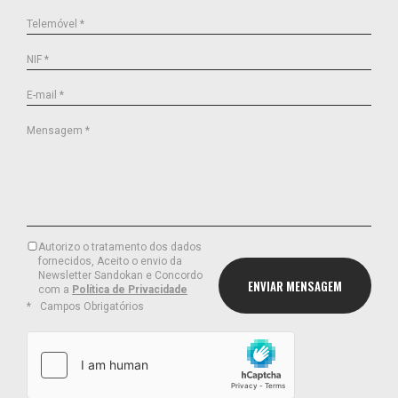
Telemóvel *
NIF *
E-mail *
Mensagem *
Autorizo o tratamento dos dados
fornecidos, Aceito o envio da
Newsletter Sandokan e Concordo
com a
Política de Privacidade
Campos Obrigatórios