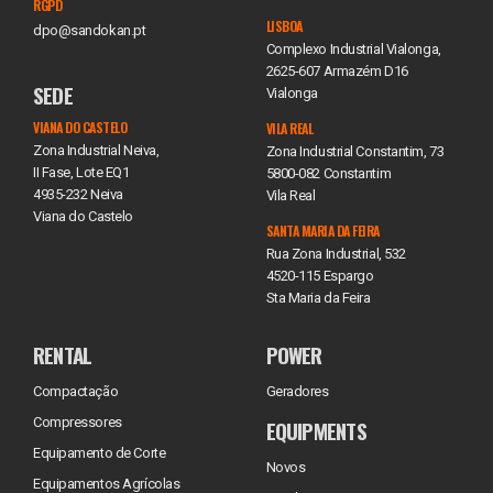
RGPD
LISBOA
dpo@sandokan.pt
Complexo Industrial Vialonga,
2625-607 Armazém D16
SEDE
Vialonga
VIANA DO CASTELO
VILA REAL
Zona Industrial Neiva,
Zona Industrial Constantim, 73
II Fase, Lote EQ1
5800-082 Constantim
4935-232 Neiva
Vila Real
Viana do Castelo
SANTA MARIA DA FEIRA
Rua Zona Industrial, 532
4520-115 Espargo
Sta Maria da Feira
RENTAL
POWER
Compactação
Geradores
Compressores
EQUIPMENTS
Equipamento de Corte
Novos
Equipamentos Agrícolas