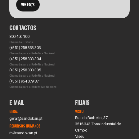
VER FAQ'S
CONTACTOS
800 450 100
Chamada Gratuita
(+351) 258 333 303
Chamada para a Rede Fixa Nacional
(+351) 258 333 304
Chamada para a Rede Fixa Nacional
(+351) 258 333 305
Chamada para a Rede Fixa Nacional
(+351) 964 079 871
Chamada para a Rede Móvel Nacional
E-MAIL
FILIAIS
GERAL
VISEU
Rua do Barbeito, 37
geral@sandokan.pt
3515-342 Zona Industrial de
RECURSOS HUMANOS
Campo
rh@sandokan.pt
Viseu