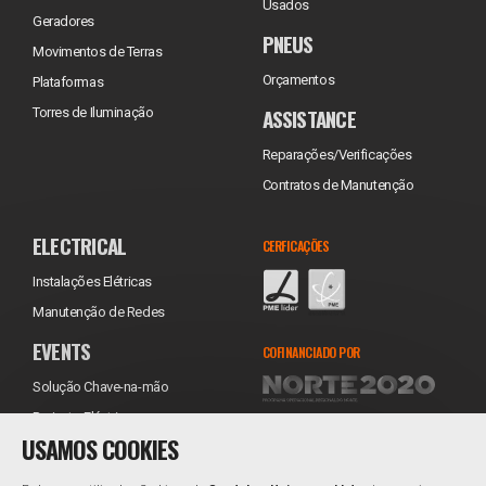
Usados
Geradores
PNEUS
Movimentos de Terras
Orçamentos
Plataformas
ASSISTANCE
Torres de Iluminação
Reparações/Verificações
Contratos de Manutenção
ELECTRICAL
CERFICAÇÕES
Instalações Elétricas
Manutenção de Redes
EVENTS
COFINANCIADO POR
Solução Chave-na-mão
Projecto Eléctrico
USAMOS COOKIES
Equipamentos
Transporte