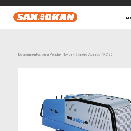
AL
Equipamentos para Venda
Novos
Cilindro Apeado TRC 86