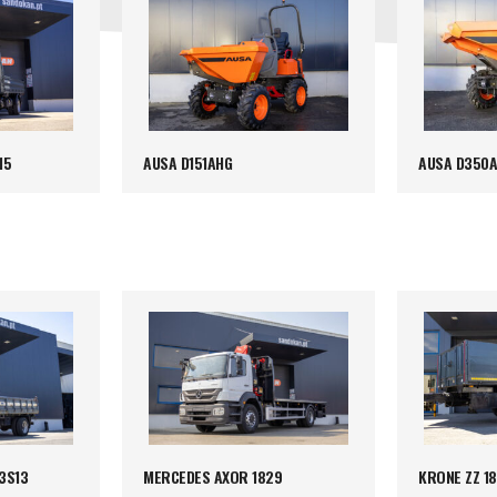
15
AUSA D151AHG
AUSA D350
3S13
MERCEDES AXOR 1829
KRONE ZZ 18