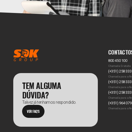
CONTACTO
800 450 100
Chamada Gratuita
(+351) 258 333
Chamada para a Re
TEM ALGUMA
(+351) 258 333
Chamada para a Re
DÚVIDA?
(+351) 258 333
Chamada para a Re
Talvez já tenhamos respondido.
(+351) 964 079
Chamada para a Re
VER FAQ'S