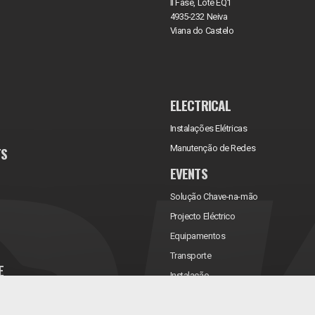
II Fase, Lote EQ1
4935-232 Neiva
Viana do Castelo
ELECTRICAL
Instalações Elétricas
Manutenção de Redes
TS
EVENTS
Solução Chave-na-mão
Projecto Eléctrico
Equipamentos
Transporte
E
Instalação
rificações
Assistência Técnica
Manutenção
Reabastecimento