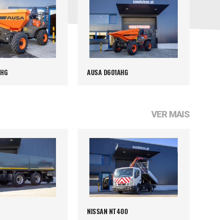
AHG
AUSA D601AHG
VER MAIS
NISSAN NT400