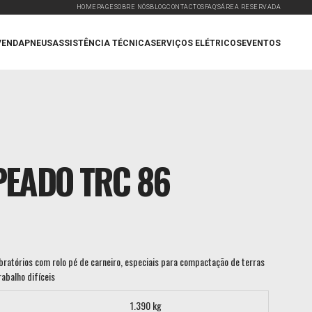
HOMEPAGE
SOBRE NÓS
BLOG
CONTACTOS
FAQ'S
ÁREA RESERVADA
VENDA
PNEUS
ASSISTÊNCIA TÉCNICA
SERVIÇOS ELÉTRICOS
EVENTOS
PEADO TRC 86
ibratórios com rolo pé de carneiro, especiais para compactação de terras
abalho difíceis
1.390 kg