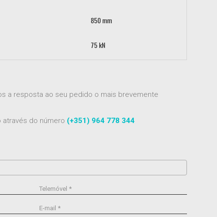
850 mm
75 kN
mos a resposta ao seu pedido o mais brevemente
to através do número
(+351) 964 778 344
Telemóvel *
E-mail *