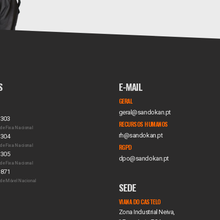
S
E-MAIL
GERAL
geral@sandokan.pt
 303
RECURSOS HUMANOS
de Fixa Nacional
rh@sandokan.pt
 304
de Fixa Nacional
RGPD
 305
dpo@sandokan.pt
de Fixa Nacional
 871
de Móvel Nacional
SEDE
VIANA DO CASTELO
Zona Industrial Neiva,