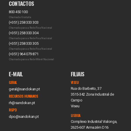
CONTACTOS
800 450 100
Chamada Gratuita
(+351) 258 333 303
Chamada para a Rede Fixa Nacional
(+351) 258 333 304
Chamada para a Rede Fixa Nacional
(+351) 258 333 305
Chamada para a Rede Fixa Nacional
(+351) 964 079 871
Chamada para a Rede Móvel Nacional
E-MAIL
FILIAIS
GERAL
VISEU
Rua do Barbeito, 37
geral@sandokan.pt
3515-342 Zona Industrial de
RECURSOS HUMANOS
Campo
rh@sandokan.pt
Viseu
RGPD
LISBOA
dpo@sandokan.pt
Complexo Industrial Vialonga,
2625-607 Armazém D16