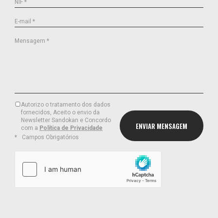
NIF *
E-mail *
Mensagem *
Autorizo o tratamento dos dados
fornecidos, Aceito o envio da
Newsletter Sandokan e Concordo
com a
Política de Privacidade
Campos Obrigatórios