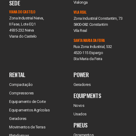
SEDE
Vialonga
VIANA DO CASTELO
VILA REAL
Zona Industrial Neiva,
Zona Industrial Constantim, 73
II Fase, Lote EQ1
5800-082 Constantim
4935-232 Neiva
Vila Real
Viana do Castelo
SANTA MARIA DA FEIRA
Rua Zona Industrial, 532
4520-115 Espargo
Sta Maria da Feira
RENTAL
POWER
Compactação
Geradores
Compressores
EQUIPMENTS
Equipamento de Corte
Novos
Equipamentos Agrícolas
Usados
Geradores
PNEUS
Movimentos de Terras
Orçamentos
Plataformas