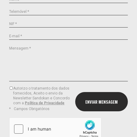
Telemóvel *
NIF *
E-mail *
Mensagem *
Autorizo o tratamento dos dados
fornecidos, Aceito o envio da
Newsletter Sandokan e Concordo
com a
Política de Privacidade
Campos Obrigatórios