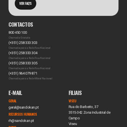
VER FAQ'S
CONTACTOS
800 450 100
Chamada Gratuita
(+351) 258 333 303
Chamada para a Rede Fixa Nacional
(+351) 258 333 304
Chamada para a Rede Fixa Nacional
(+351) 258 333 305
Chamada para a Rede Fixa Nacional
(+351) 964 079 871
Chamada para a Rede Móvel Nacional
E-MAIL
FILIAIS
GERAL
VISEU
Rua do Barbeito, 37
geral@sandokan.pt
3515-342 Zona Industrial de
RECURSOS HUMANOS
Campo
rh@sandokan.pt
Viseu