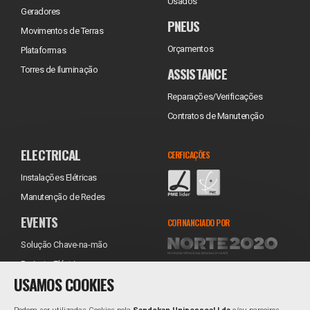
Usados
Geradores
PNEUS
Movimentos de Terras
Orçamentos
Plataformas
ASSISTANCE
Torres de Iluminação
Reparações/Verificações
Contratos de Manutenção
ELECTRICAL
CERFICAÇÕES
Instalações Elétricas
Manutenção de Redes
EVENTS
COFINANCIADO POR
Solução Chave-na-mão
Projecto Eléctrico
USAMOS COOKIES
Equipamentos
Transporte