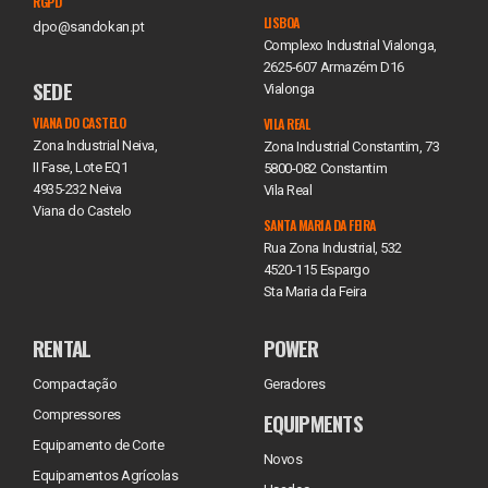
RGPD
LISBOA
dpo@sandokan.pt
Complexo Industrial Vialonga,
2625-607 Armazém D16
SEDE
Vialonga
VIANA DO CASTELO
VILA REAL
Zona Industrial Neiva,
Zona Industrial Constantim, 73
II Fase, Lote EQ1
5800-082 Constantim
4935-232 Neiva
Vila Real
Viana do Castelo
SANTA MARIA DA FEIRA
Rua Zona Industrial, 532
4520-115 Espargo
Sta Maria da Feira
RENTAL
POWER
Compactação
Geradores
Compressores
EQUIPMENTS
Equipamento de Corte
Novos
Equipamentos Agrícolas