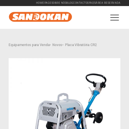
HOMEPAGE
SOBRE NÓS
BLOG
CONTACTOS
FAQ'S
ÁREA RESERVADA
Equipamentos para Venda
Novos
Placa Vibratória CR2