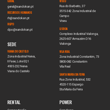
GERAL
VISEU
Rua do Barbeito, 37
geral@sandokan.pt
3515-342 Zona Industrial de
RECURSOS HUMANOS
Campo
rh@sandokan.pt
Viseu
RGPD
LISBOA
dpo@sandokan.pt
Complexo Industrial Vialonga,
2625-607 Armazém D16
SEDE
Vialonga
VIANA DO CASTELO
VILA REAL
Zona Industrial Neiva,
Zona Industrial Constantim, 73
II Fase, Lote EQ1
5800-082 Constantim
4935-232 Neiva
Vila Real
Viana do Castelo
SANTA MARIA DA FEIRA
Rua Zona Industrial, 532
4520-115 Espargo
Sta Maria da Feira
RENTAL
POWER