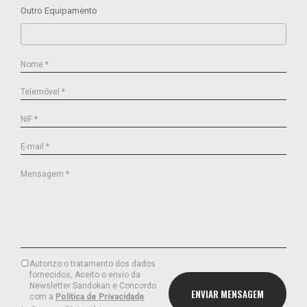
Outro Equipamento
Nome *
Telemóvel *
NIF *
E-mail *
Mensagem *
Autorizo o tratamento dos dados
fornecidos, Aceito o envio da
Newsletter Sandokan e Concordo
com a
Política de Privacidade