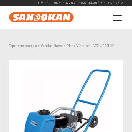
HOMEPAGE
SOBRE NÓS
BLOG
CONTACTOS
FAQ'S
ÁREA RESERVADA
Equipamentos para Venda
Novos
Placa Vibratória CF2I / CF2I HD