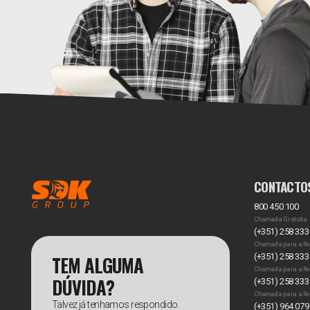
CONTACTO
800 450 100
Chamada Gratuita
(+351) 258 333
Chamada para a Re
TEM ALGUMA
(+351) 258 333
Chamada para a Re
DÚVIDA?
(+351) 258 333
Chamada para a Re
Talvez já tenhamos respondido.
(+351) 964 079