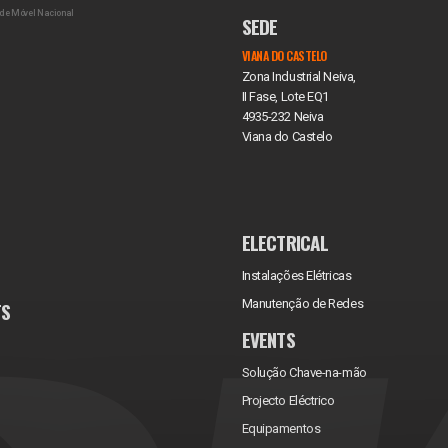
de Móvel Nacional
SEDE
VIANA DO CASTELO
Zona Industrial Neiva,
II Fase, Lote EQ1
4935-232 Neiva
Viana do Castelo
ELECTRICAL
Instalações Elétricas
Manutenção de Redes
TS
EVENTS
Solução Chave-na-mão
Projecto Eléctrico
Equipamentos