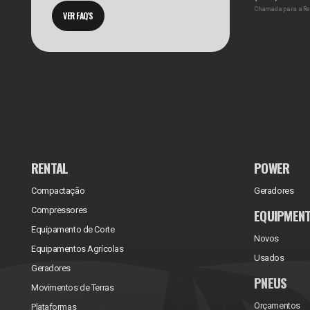
Chamada para a Re
VER FAQ'S
RENTAL
POWER
Compactação
Geradores
Compressores
EQUIPMEN
Equipamento de Corte
Novos
Equipamentos Agrícolas
Usados
Geradores
PNEUS
Movimentos de Terras
Orçamentos
Plataformas