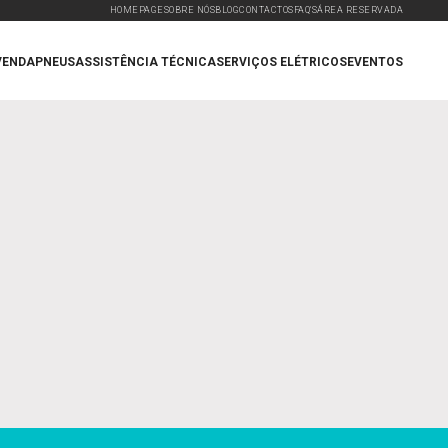
HOMEPAGE
SOBRE NÓS
BLOG
CONTACTOS
FAQ'S
ÁREA RESERVADA
VENDA
PNEUS
ASSISTÊNCIA TÉCNICA
SERVIÇOS ELÉTRICOS
EVENTOS