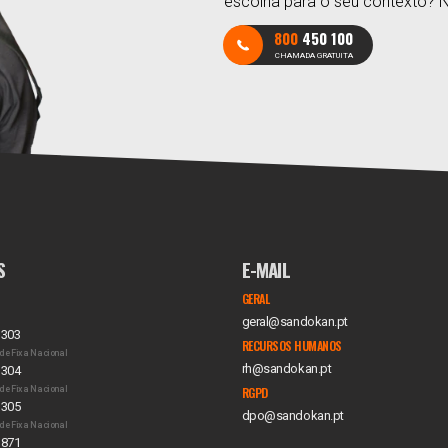
escolha para o seu contexto? 
800
450 100
CHAMADA GRATUITA
S
E-MAIL
GERAL
geral@sandokan.pt
 303
RECURSOS HUMANOS
de Fixa Nacional
rh@sandokan.pt
 304
de Fixa Nacional
RGPD
 305
dpo@sandokan.pt
de Fixa Nacional
 871