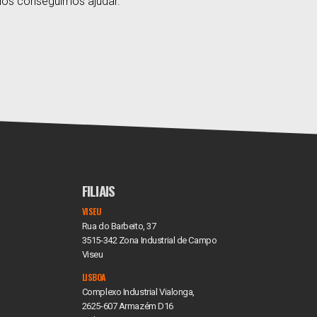
Nós conseguimos ajudar.
FILIAIS
VISEU
Rua do Barbeito, 37
3515-342 Zona Industrial de Campo
Viseu
LISBOA
Complexo Industrial Vialonga,
2625-607 Armazém D16