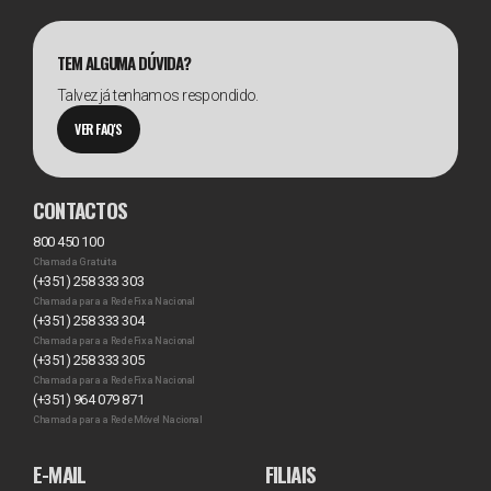
TEM ALGUMA DÚVIDA?
Talvez já tenhamos respondido.
VER FAQ'S
CONTACTOS
800 450 100
Chamada Gratuita
(+351) 258 333 303
Chamada para a Rede Fixa Nacional
(+351) 258 333 304
Chamada para a Rede Fixa Nacional
(+351) 258 333 305
Chamada para a Rede Fixa Nacional
(+351) 964 079 871
Chamada para a Rede Móvel Nacional
E-MAIL
FILIAIS