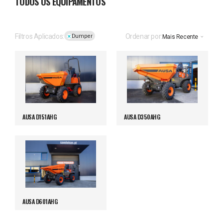
TODOS OS EQUIPAMENTOS
Filtros Aplicados:
Ordenar por:
Dumper
Mais Recente
AUSA D151AHG
AUSA D350AHG
AUSA D601AHG