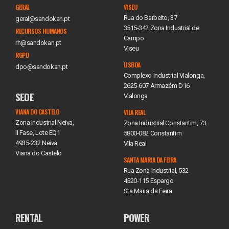
GERAL
VISEU
Rua do Barbeito, 37
geral@sandokan.pt
3515-342 Zona Industrial de
RECURSOS HUMANOS
Campo
rh@sandokan.pt
Viseu
RGPD
LISBOA
dpo@sandokan.pt
Complexo Industrial Vialonga,
2625-607 Armazém D16
SEDE
Vialonga
VIANA DO CASTELO
VILA REAL
Zona Industrial Neiva,
Zona Industrial Constantim, 73
II Fase, Lote EQ1
5800-082 Constantim
4935-232 Neiva
Vila Real
Viana do Castelo
SANTA MARIA DA FEIRA
Rua Zona Industrial, 532
4520-115 Espargo
Sta Maria da Feira
RENTAL
POWER