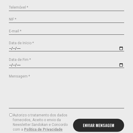
Telemóvel *
NIF *
E-mail *
Data de Início *
Data de Fim *
Mensagem *
Autorizo o tratamento dos dados
fornecidos, Aceito o envio da
Newsletter Sandokan e Concordo
com a
Política de Privacidade