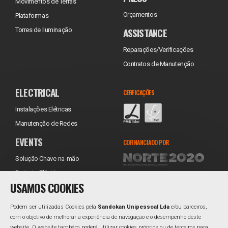
Movimentos de Terras
Orçamentos
Plataformas
ASSISTANCE
Torres de Iluminação
Reparações/Verificações
Contratos de Manutenção
ELECTRICAL
CERFICAÇÕES
Instalações Elétricas
Manutenção de Redes
EVENTS
COFINANCIADO POR
Solução Chave-na-mão
Projecto Eléctrico
USAMOS COOKIES
Equipamentos
Transporte
Podem ser utilizadas Cookies pela
Sandokan Unipessoal Lda
e/ou parceiros,
Instalação
com o objetivo de melhorar a experiência de navegação e o desempenho deste
website. O website também poderá utilizar cookies próprios ou de terceiros para