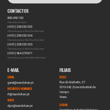
CONTACTOS
800 450 100
Chamada Gratuita
(+351) 258 333 303
Chamada para a Rede Fixa Nacional
(+351) 258 333 304
Chamada para a Rede Fixa Nacional
(+351) 258 333 305
Chamada para a Rede Fixa Nacional
(+351) 964 079 871
Chamada para a Rede Móvel Nacional
E-MAIL
FILIAIS
GERAL
VISEU
Rua do Barbeito, 37
geral@sandokan.pt
3515-342 Zona Industrial de
RECURSOS HUMANOS
Campo
rh@sandokan.pt
Viseu
RGPD
LISBOA
dpo@sandokan.pt
Complexo Industrial Vialonga,