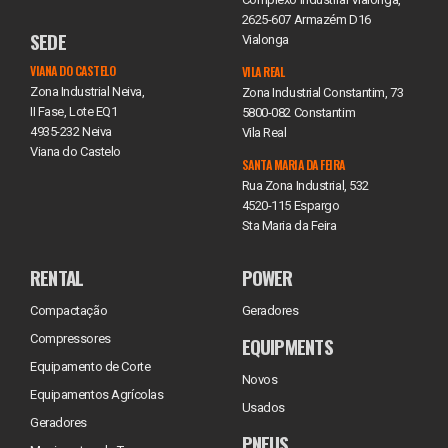
2625-607 Armazém D16
SEDE
Vialonga
VIANA DO CASTELO
VILA REAL
Zona Industrial Neiva,
Zona Industrial Constantim, 73
II Fase, Lote EQ1
5800-082 Constantim
4935-232 Neiva
Vila Real
Viana do Castelo
SANTA MARIA DA FEIRA
Rua Zona Industrial, 532
4520-115 Espargo
Sta Maria da Feira
RENTAL
POWER
Compactação
Geradores
Compressores
EQUIPMENTS
Equipamento de Corte
Novos
Equipamentos Agrícolas
Usados
Geradores
PNEUS